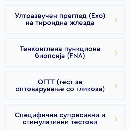
Ултразвучен преглед (Ехо)
на тироидна жлезда
Тенкоиглена пункциона
биопсија (FNA)
ОГТТ (тест за
оптоварување со гликоза)
Специфични супресивни и
стимулативни тестови