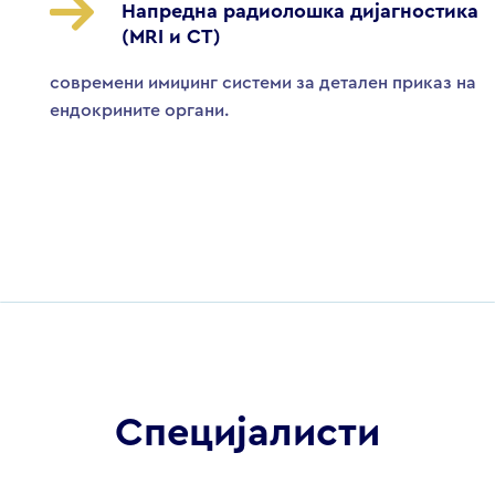
Напредна радиолошка дијагностика
(MRI и CT)
современи имиџинг системи за детален приказ на
ендокрините органи.
Специјалисти