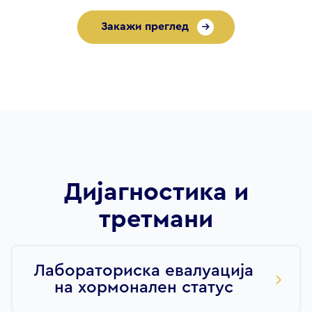
Закажи преглед
Дијагностика и
третмани
Лабораториска евалуација
на хормонален статус