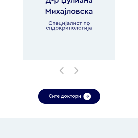
Д-р Џулиана
Михајловска
Специјалист по
ендокринологија
Сите доктори