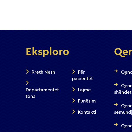
Eksploro
Qen
Rreth Nesh
Për
Qend
pacientët
Qend
Departamentet
Lajme
shëndet
tona
Punësim
Qend
Kontakti
sëmundj
Qendr