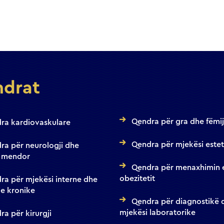
drat
Qendra për gra dhe fëmi
ra kardiovaskulare
Qendra për mjekësi estet
ra për neurologji dhe
 mendor
Qendra për menaxhimin 
obezitetit
ra për mjekësi interne dhe
e kronike
Qendra për diagnostikë 
mjekësi laboratorike
a për kirurgji