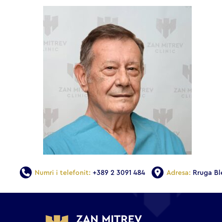
Numri i telefonit:
+389 2 3091 484
Adresa:
Rruga Bl