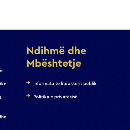
Ndihmë dhe
Mbështetje
jë
Informata të karakterit publik
ike
Politika e privatësisë
e
dhe