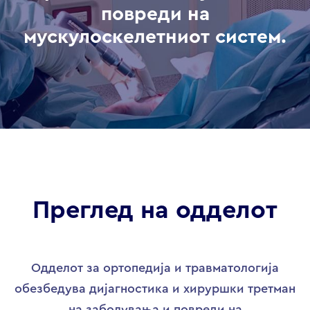
повреди на
мускулоскелетниот систем.
Преглед на одделот
Одделот за ортопедија и травматологија
обезбедува дијагностика и хируршки третман
на заболувања и повреди на