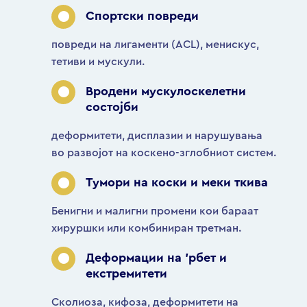
Спортски повреди
повреди на лигаменти (ACL), менискус,
тетиви и мускули.
Вродени мускулоскелетни
состојби
деформитети, дисплазии и нарушувања
во развојот на коскено-зглобниот систем.
Тумори на коски и меки ткива
Бенигни и малигни промени кои бараат
хируршки или комбиниран третман.
Деформации на ’рбет и
екстремитети
Сколиоза, кифоза, деформитети на