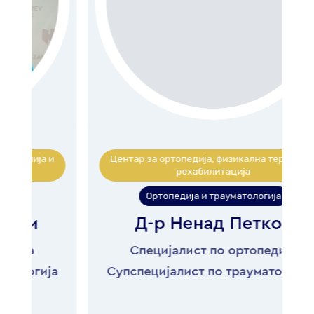
Центар за ортопедија, физикална терапија и
рехабилитација
Ортопедија и трауматологија
Д-р Ненад Петков
Специјалист по ортопедија
а
Супспецијалист по трауматологија