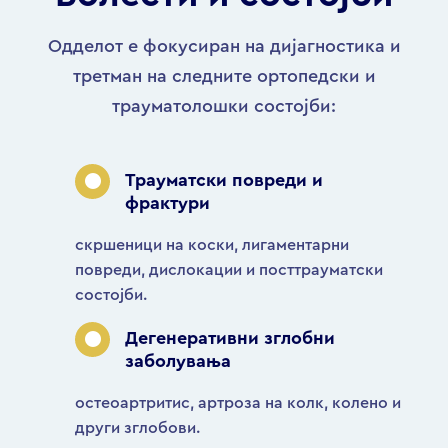
Одделот е фокусиран на дијагностика и
третман на следните ортопедски и
трауматолошки состојби:
Трауматски повреди и
фрактури
скршеници на коски, лигаментарни
повреди, дислокации и посттрауматски
состојби.
Дегенеративни зглобни
заболувања
остеоартритис, артроза на колк, колено и
други зглобови.