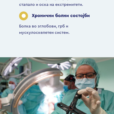
стапало и оска на екстремитети.
Хронични болни состојби
Болка во зглобови, грб и
мускулоскелетен систем.