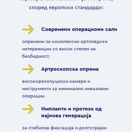
според европски стандарди:
Современи операциони сали
опремени за комплексни ортопедски
интервенции со висок степен на
безбедност.
Артроскопска опрема
високорезолуциски камери и
инструменти за минимално инвазивни
операции.
Импланти и протези од
најнова генерација
за стабилна фиксација и долготрајни