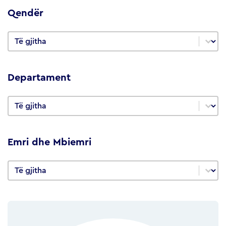
Qendër
Qendër
Qendër
Departament
Departament
Departament
Emri dhe Mbiemri
Emri dhe Mbiemri
Emri dhe Mbiemri