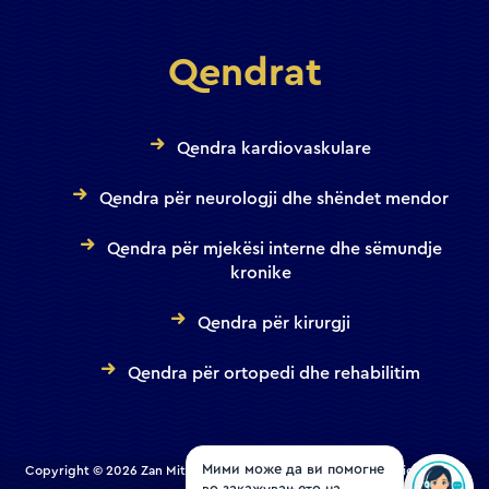
Qendrat
Qendra kardiovaskulare
Qendra për neurologji dhe shëndet mendor
Qendra për mjekësi interne dhe sëmundje
kronike
Qendra për kirurgji
Qendra për ortopedi dhe rehabilitim
Copyright © 2026 Zan Mitrev Clinic | All Rights Reserved. Designed and
Мими може да ви помогне