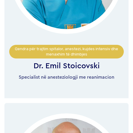
Qendra për trajtim spitalor, anestezi, kujdes intensiv dhe
menaxhim të dhimbjes
Dr. Emil Stoicovski
Specialist në anesteziologji me reanimacion