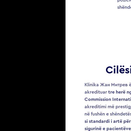
shënde
Cilës
Klinika Жан Митрев ë
akredituar
tre herë n
Commission Internati
akreditimi më prestig
në fushën e shëndetës
si standardi i artë pë
sigurinë e pacientëve