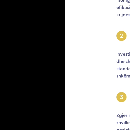
inteli
efikas
kujdes
Invest
dhe zh
stand
shkëm
Zgjer
zhvill
pozici