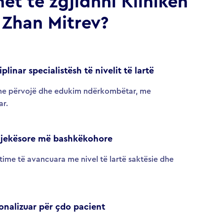
et të zgjidhni Klinikën
Zhan Mitrev?
iplinar specialistësh të nivelit të lartë
me përvojë dhe edukim ndërkombëtar, me
ar.
mjekësore më bashkëkohore
time të avancuara me nivel të lartë saktësie dhe
sonalizuar për çdo pacient