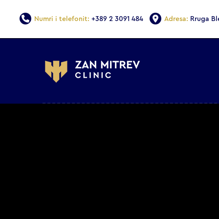
Numri i telefonit:
+389 2 3091 484
Adresa:
Rruga Bl