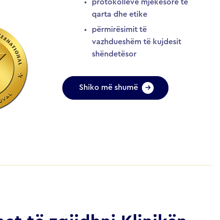
protokolleve mjekësore të
qarta dhe etike
përmirësimit të
vazhdueshëm të kujdesit
shëndetësor
Shiko më shumë