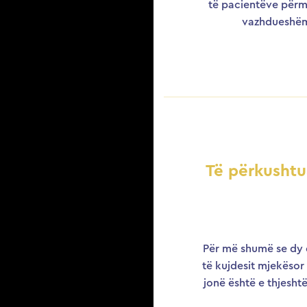
të pacientëve përme
vazhdueshëm
Të përkushtu
Për më shumë se dy 
të kujdesit mjekësor 
jonë është e thjesht