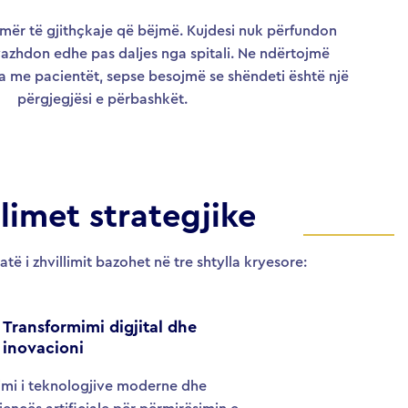
emër të gjithçkaje që bëjmë. Kujdesi nuk përfundon
vazhdon edhe pas daljes nga spitali. Ne ndërtojmë
a me pacientët, sepse besojmë se shëndeti është një
përgjegjësi e përbashkët.
limet strategjike
atë i zhvillimit bazohet në tre shtylla kryesore:
Transformimi digjital dhe
inovacioni
imi i teknologjive moderne dhe