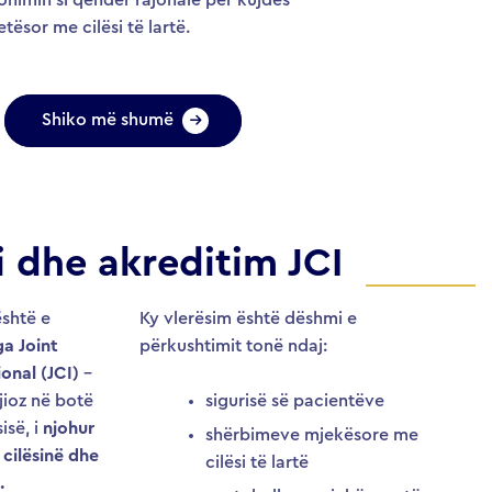
tësor me cilësi të lartë.
Shiko më shumë
i dhe akreditim JCI
shtë e
Ky vlerësim është dëshmi e
ga Joint
përkushtimit tonë ndaj:
onal (JCI)
–
jioz në botë
sigurisë së pacientëve
isë, i
njohur
shërbimeve mjekësore me
r cilësinë dhe
cilësi të lartë
.