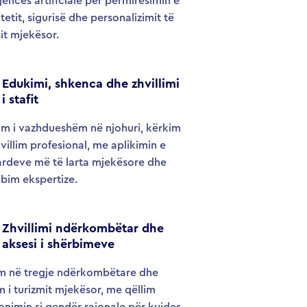
gjencës artificiale për përmirësimin e
itetit, sigurisë dhe personalizimit të
it mjekësor.
Edukimi, shkenca dhe zhvillimi
i stafit
im i vazhdueshëm në njohuri, kërkim
villim profesional, me aplikimin e
ardeve më të larta mjekësore dhe
bim ekspertize.
Zhvillimi ndërkombëtar dhe
aksesi i shërbimeve
im në tregje ndërkombëtare dhe
im i turizmit mjekësor, me qëllim
onimin si qendër rajonale për kujdes