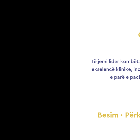
Të jemi lider kombëta
ekselencë klinike, i
e parë e paci
Besim · Përk