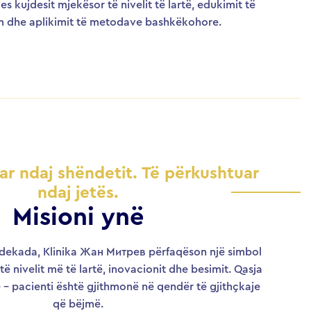
s kujdesit mjekësor të nivelit të lartë, edukimit të
 dhe aplikimit të metodave bashkëkohore.
ar ndaj shëndetit. Të përkushtuar
ndaj jetës.
Misioni ynë
dekada, Klinika Жан Митрев përfaqëson një simbol
të nivelit më të lartë, inovacionit dhe besimit. Qasja
ë – pacienti është gjithmonë në qendër të gjithçkaje
që bëjmë.