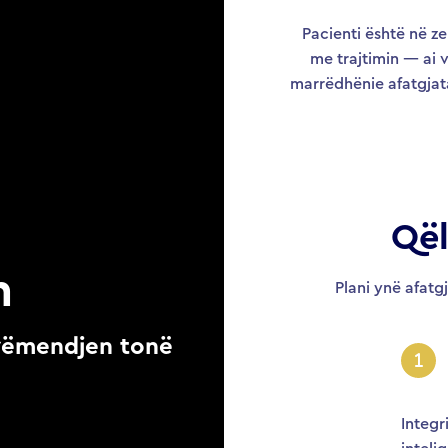
Pacienti është në z
me trajtimin — ai 
marrëdhënie afatgjat
Qël
h
Plani ynë afatgj
 vëmendjen tonë
Integr