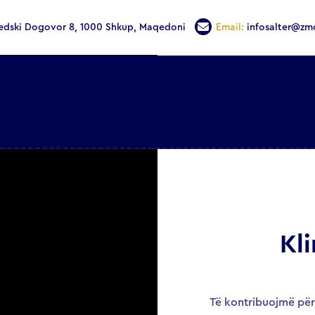
edski Dogovor 8, 1000 Shkup, Maqedoni
Email:
infosalter@zm
Kl
Të kontribuojmë për