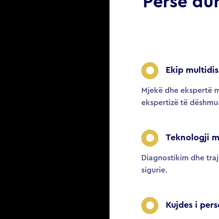
Përse duh
Ekip multidis
Mjekë dhe ekspertë 
ekspertizë të dëshmu
Teknologji 
Diagnostikim dhe traj
sigurie.
Kujdes i per