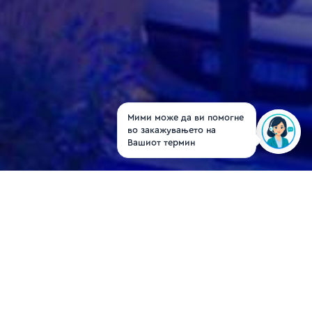
Мими може да ви помогне
во закажувањето на
Вашиот термин
Dr. Mimoza Tolevska