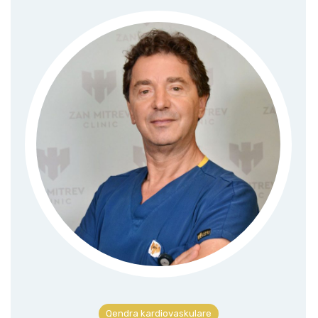
Qendra për trajtim spitalor, anestezi, kujdes intensiv dhe