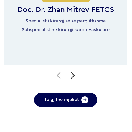
menaxhim të dhimbjes
Dr. Emil Stoicovski
Specialist në anesteziologji me reanimacion
Të gjithë mjekët