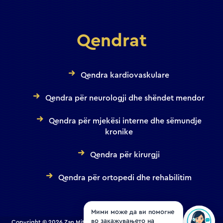
Qendrat
Qendra kardiovaskulare
Qendra për neurologji dhe shëndet mendor
Qendra për mjekësi interne dhe sëmundje
kronike
Qendra për kirurgji
Qendra për ortopedi dhe rehabilitim
Мими може да ви помогне
во закажувањето на
Copyright © 2026 Zan Mitrev Clinic | All Rights Reserved. Designed and