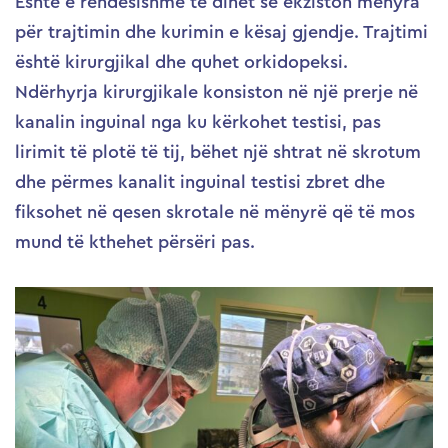
Është e rëndësishme të dihet se ekziston mënyra
për trajtimin dhe kurimin e kësaj gjendje. Trajtimi
është kirurgjikal dhe quhet orkidopeksi.
Ndërhyrja kirurgjikale konsiston në një prerje në
kanalin inguinal nga ku kërkohet testisi, pas
lirimit të plotë të tij, bëhet një shtrat në skrotum
dhe përmes kanalit inguinal testisi zbret dhe
fiksohet në qesen skrotale në mënyrë që të mos
mund të kthehet përsëri pas.