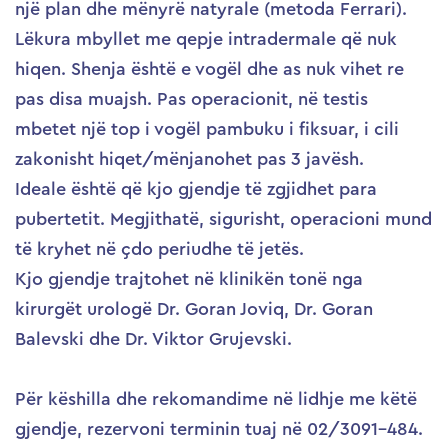
një plan dhe mënyrë natyrale (metoda Ferrari).
Lëkura mbyllet me qepje intradermale që nuk
hiqen. Shenja është e vogël dhe as nuk vihet re
pas disa muajsh. Pas operacionit, në testis
mbetet një top i vogël pambuku i fiksuar, i cili
zakonisht hiqet/mënjanohet pas 3 javësh.
Ideale është që kjo gjendje të zgjidhet para
pubertetit. Megjithatë, sigurisht, operacioni mund
të kryhet në çdo periudhe të jetës.
Kjo gjendje trajtohet në klinikën tonë nga
kirurgët urologë Dr. Goran Joviq, Dr. Goran
Balevski dhe Dr. Viktor Grujevski.
Për këshilla dhe rekomandime në lidhje me këtë
gjendje, rezervoni terminin tuaj në 02/3091-484.