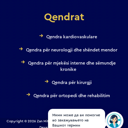
Qendrat
Qendra kardiovaskulare
Qendra për neurologji dhe shëndet mendor
Qendra për mjekësi interne dhe sëmundje
kronike
Qendra për kirurgji
Qendra për ortopedi dhe rehabilitim
Мими може да ви помогне
во закажувањето на
Copyright © 2026 Zan Mitrev Clinic | All Rights Reserved. Designed and
Вашиот термин
Developed by
Creative House
.