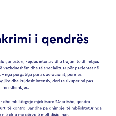
krimi i qendrës
lor, anestezi, kujdes intensiv dhe trajtim të dhimbjes
të vazhdueshëm dhe të specializuar për pacientët në
mit – nga përgatitja para operacionit, përmes
jike dhe kujdesit intensiv, deri te rikuperimi pas
imi i dhimbjes.
uar dhe mbikëqyrje mjekësore 24-orëshe, qendra
urt, të kontrolluar dhe pa dhimbje, të mbështetur nga
një ekip me përvojë multidisiplinar.