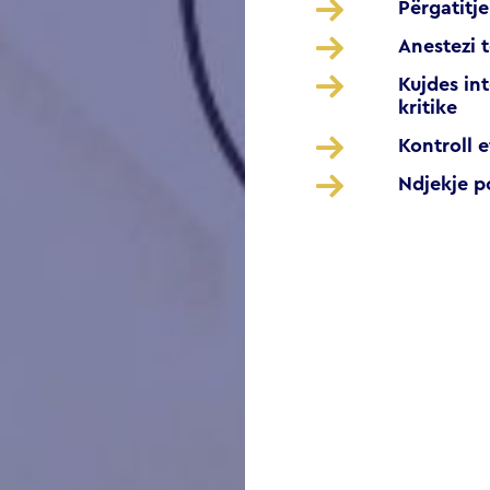
Përgatitje
Anestezi t
Kujdes in
kritike
Kontroll e
Ndjekje p