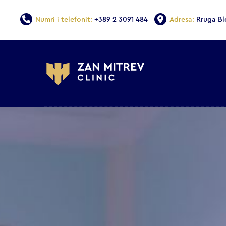
Numri i telefonit:
+389 2 3091 484
Adresa:
Rruga Bl