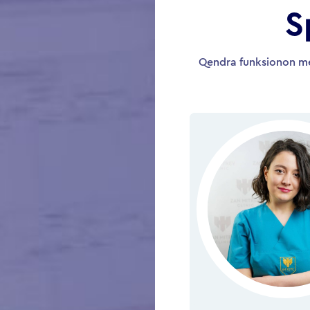
S
Qendra funksionon me 