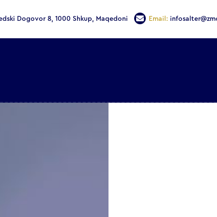
edski Dogovor 8, 1000 Shkup, Maqedoni
Email:
infosalter@zm