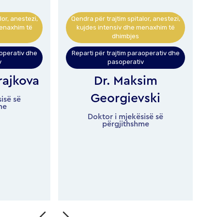
lor, anestezi,
Qendra për diagnostikë dhe mjekësi
menaxhim të
laboratorike
,
Qendra për trajtim spitalor, anestezi,
aoperativ dhe
kujdes intensiv dhe menaxhim të
v
dhimbjes
sim
Anestezi reanimacion dhe trajtim
intensiv
vski
Qendra për trajtimin e dhimbjes
,
sisë së
me
Dr. Aleksandra
Jakimovski
Specialiste në anesteziologji me
mjekësi intensive