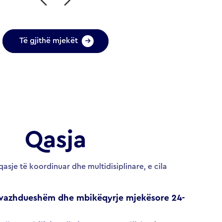
Të gjithë mjekët
Qasja
asje të koordinuar dhe multidisiplinare, e cila
 vazhdueshëm dhe mbikëqyrje mjekësore 24-