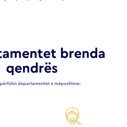
tamentet brenda
qendrës
përfshin departamentet e mëposhtme: