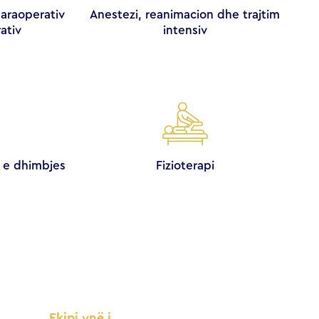
paraoperativ
Anestezi, reanimacion dhe trajtim
ativ
intensiv
n e dhimbjes
Fizioterapi
Ekipi ynë i