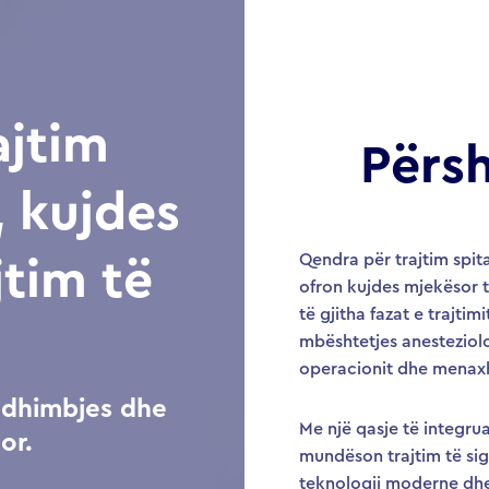
ajtim
Përsh
, kujdes
Qendra për trajtim spita
jtim të
ofron kujdes mjekësor 
të gjitha fazat e trajti
mbështetjes anesteziolog
operacionit dhe menaxh
i dhimbjes dhe
Me një qasje të integr
or.
mundëson trajtim të sig
teknologji moderne dhe 