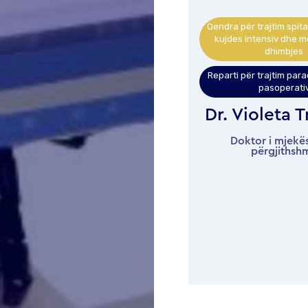
Qendra për trajtim spitalor, anestezi,
Qendra për trajtim spita
kujdes intensiv dhe menaxhim të
kujdes intensiv dhe 
dhimbjes
dhimbjes
Reparti për trajtim paraoperativ dhe
Reparti për trajtim par
pasoperativ
pasoperati
Dr. Violeta Trajkova
Dr. Mak
Georgie
Doktor i mjekësisë së
përgjithshme
Doktor i mjekë
përgjithsh