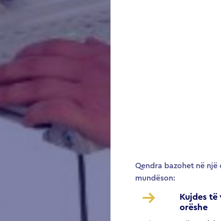
Qendra bazohet në një q
mundëson:
Kujdes të
orëshe