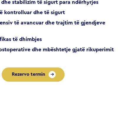
 dhe stabilizim të sigurt para ndërhyrjes
ë kontrolluar dhe të sigurt
tensiv të avancuar dhe trajtim të gjendjeve
fikas të dhimbjes
ostoperative dhe mbështetje gjatë rikuperimit
Rezervo termin