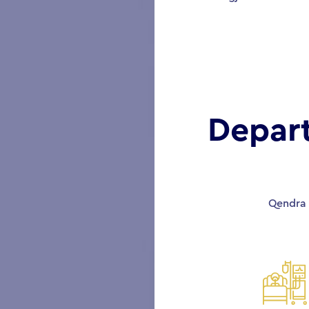
Depar
Qendra 