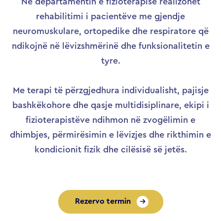
Në departamentin e fizioterapisë realizohet
rehabilitimi i pacientëve me gjendje
neuromuskulare, ortopedike dhe respiratore që
ndikojnë në lëvizshmërinë dhe funksionalitetin e
tyre.
Me terapi të përzgjedhura individualisht, pajisje
bashkëkohore dhe qasje multidisiplinare, ekipi i
fizioterapistëve ndihmon në zvogëlimin e
dhimbjes, përmirësimin e lëvizjes dhe rikthimin e
kondicionit fizik dhe cilësisë së jetës.
Rezervo termin