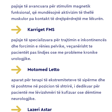
pajisje të avancuara për stimulim magnetik
funksional, që mundësojnë aktivizim të thellë
muskulor pa kontakt të drejtpërdrejtë me lëkurën.
Karriget FMS
pajisje të specializuara për trajtimin e inkontinencës
dhe forcimin e rënies pelvike, veçanërisht te
pacientët pas lindjes ose me probleme kronike
urologjike.
Motomed Letto
aparat për terapi të ekstremiteteve të sipërme dhe
të poshtme në pozicion të shtrirë, i dedikuar për
pacientë me lëvizshmëri të kufizuar ose dëmtime
neurologjike.
Lazeri Astar