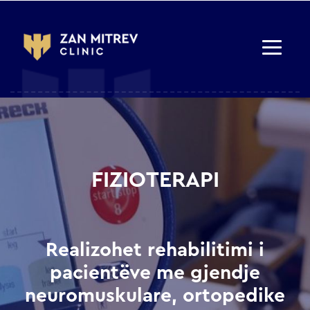
FIZIOTERAPI
Realizohet rehabilitimi i
pacientëve me gjendje
neuromuskulare, ortopedike