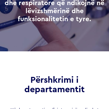
dhe respiratore që ndikojnë në
lëvizshmërinë dhe
funksionalitetin e tyre.
Përshkrimi i
departamentit