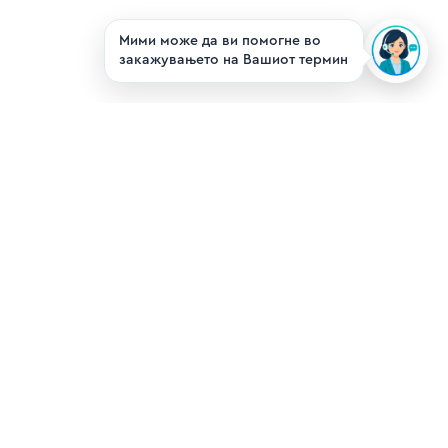
Мими може да ви помогне во
закажувањето на Вашиот термин
Ndihmë dhe
Mbështetje
jë
Informata të karakterit publik
ike
Politika e privatësisë
e
dhe