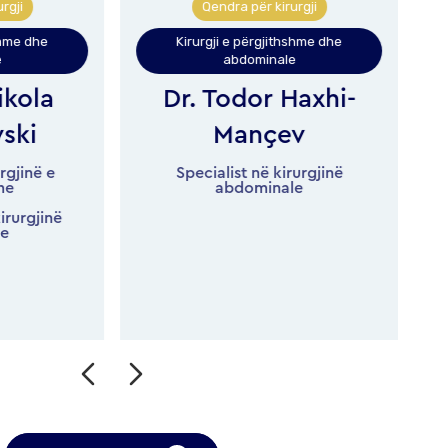
i
Qendra për kirurgji
e dhe
Kirurgji e përgjithshme dhe
abdominale
Dr.
kola
Dr. Todor Haxhi-
S
ki
Mançev
jinë e
Specialist në kirurgjinë
abdominale
rgjinë