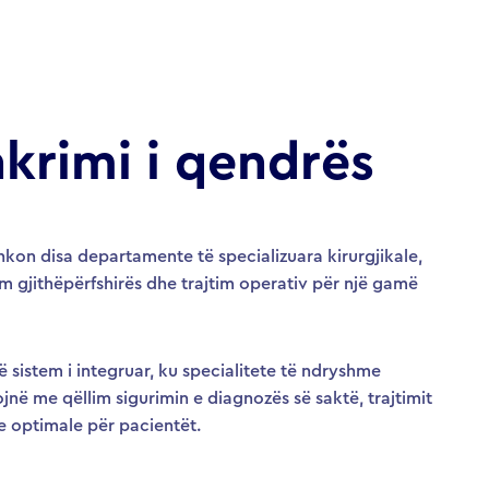
krimi i qendrës
hkon disa departamente të specializuara kirurgjikale,
m gjithëpërfshirës dhe trajtim operativ për një gamë
ë sistem i integruar, ku specialitete të ndryshme
jnë me qëllim sigurimin e diagnozës së saktë, trajtimit
ve optimale për pacientët.