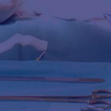
Qendra për kirurgji
Kirurgji e përgjithshme dhe
abdominale
Ortopedi dhe traumatologji
,
Prof. Dr. Konstantin
Mitev
Specialist në kirurgjinë e
përgjithshme
Subspecialist në traumatologji