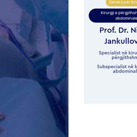
Qendra për kirurgji
Qendra për kirurgj
Kirurgji e përgjithshme dhe
Kirurgji e përgjithshm
abdominale
abdominale
Dr. Dragan Haxhi-
Prof. Dr. Ni
Mançev
Jankullovs
Specialist në kirurgjinë
Specialist në kirurg
abdominale
përgjithshme
Subspecialist në kiru
abdominale