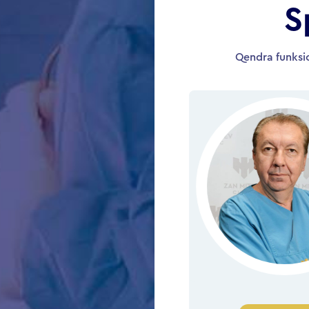
S
Qendra funksio