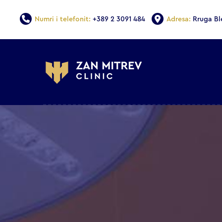
Numri i telefonit:
+389 2 3091 484
Adresa:
Rruga Bl