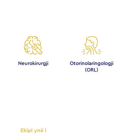
Neurokirurgji
Otorinolaringologji
(ORL)
Ekipi ynë i