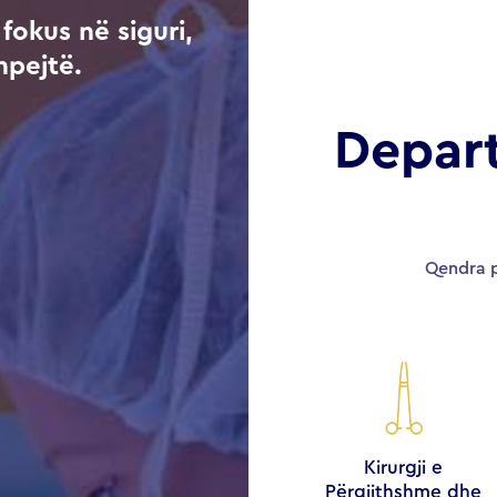
fokus në siguri,
hpejtë.
Depar
Qendra p
Kirurgji e
Përgjithshme dhe