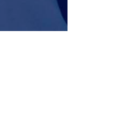
drat
Qendra për gra dhe fëmi
ra kardiovaskulare
Qendra për mjekësi estet
ra për neurologji dhe
 mendor
Qendra për menaxhimin 
obezitetit
ra për mjekësi interne dhe
e kronike
Qendra për diagnostikë 
mjekësi laboratorike
a për kirurgji