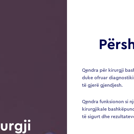
Përsh
Qendra për kirurgji bas
duke ofruar diagnostiki
të gjerë gjendjesh.
Qendra funksionon si nj
kirurgjikale bashkëpuno
të sigurt dhe rezultate
urgji