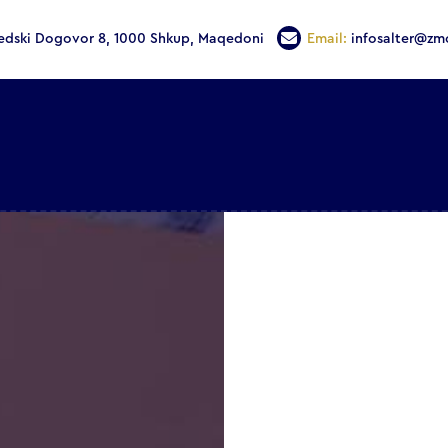
edski Dogovor 8, 1000 Shkup, Maqedoni
Email:
infosalter@zm