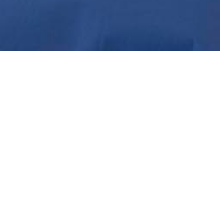
Eksploro
Qen
Rreth Nesh
Për
Qend
pacientët
Qend
Departamentet
Lajme
shëndet
tona
Punësim
Qend
Kontakti
sëmundj
Qendr