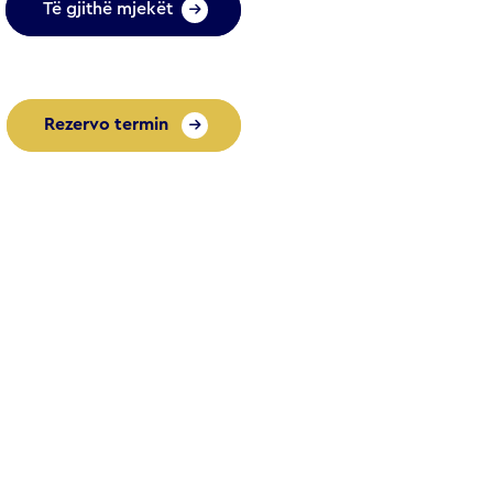
Të gjithë mjekët
Rezervo termin