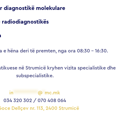
r diagnostikë molekulare
 radiodiagnostikës
a
 e hëna deri të premten, nga ora 08:30 – 16:30.
ikuese në Strumicë kryhen vizita specialistike dhe
subspecialistike.
in
**********
@
*
mc.mk
034 320 302 / 070 408 064
Goce Dellçev nr. 113, 2400 Strumicë