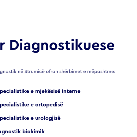
 Diagnostikuese
agnostik në Strumicë ofron shërbimet e mëposhtme:
ecialistike e mjekësisë interne
ecialistike e ortopedisë
ecialistike e urologjisë
agnostik biokimik