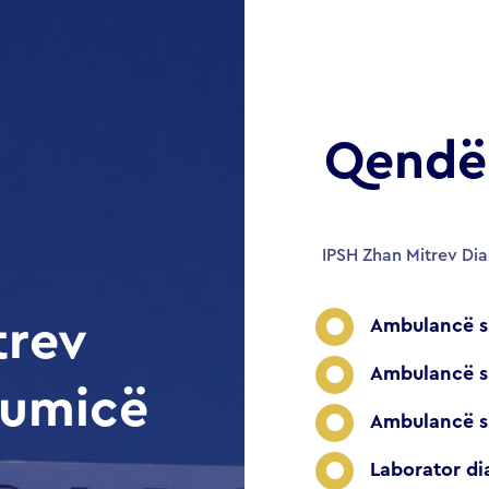
Qendër
IPSH Zhan Mitrev Di
Ambulancë sp
trev
Ambulancë sp
rumicë
Ambulancë sp
Laborator di