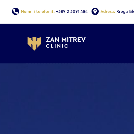
Numri i telefonit:
+389 2 3091 484
Adresa:
Rruga Bl