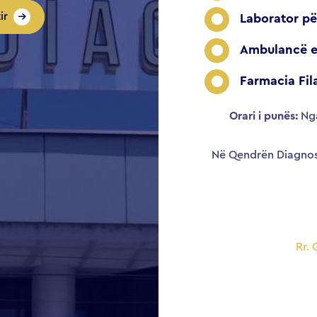
ir
Laborator pë
Ambulancë e
Farmacia Fil
Orari i punës:
Nga
Në Qendrën Diagnost
Rr. 