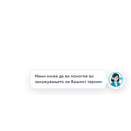
Мими може да ви помогне во
закажувањето на Вашиот термин
Ndihmë dhe
Mbështetje