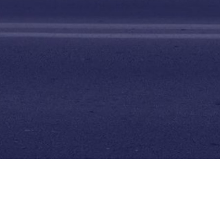
Eksploro
Qen