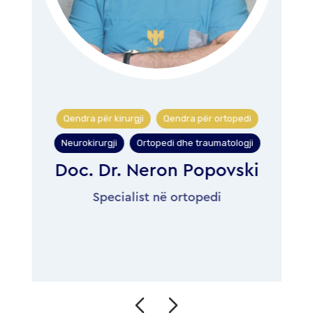
Qendra për kirurgji
Qendra për ortopedi
,
Neurokirurgji
Ortopedi dhe traumatologji
,
Doc. Dr. Neron Popovski
i
Specialist në ortopedi
me