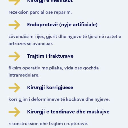
Kirurgji e meniskut
rezeksion parcial ose reparim.
Endoprotezë (nyje artificiale)
zëvendësim i ijës, gjurit dhe nyjeve të tjera në rastet e
artrozës së avancuar.
Trajtim i frakturave
fiksim operativ me pllaka, vida ose gozhda
intramedulare.
Kirurgji korrigjuese
korrigjim i deformimeve të kockave dhe nyjeve.
Kirurgji e tendinave dhe muskujve
rikonstruksion dhe trajtim i rupturave.