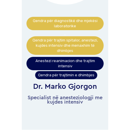
kësi
Qendra për diagnostikë dhe mjekësi
Qen
laboratorike
,
ezi,
Qendra për trajtim spitalor, anestezi,
Qen
të
kujdes intensiv dhe menaxhim të
k
dhimbjes
im
Anestezi reanimacion dhe trajtim
A
intensiv
es
Qendra për trajtimin e dhimbjes
,
,
li
Dr. Marko Gjorgon
V
ogji
Specialist në anesteziologji me
kujdes intensiv
Spe