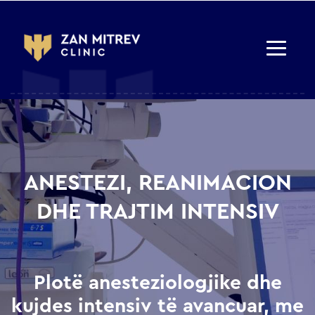
ANESTEZI, REANIMACION
DHE TRAJTIM INTENSIV
Plotë anesteziologjike dhe
kujdes intensiv të avancuar, me