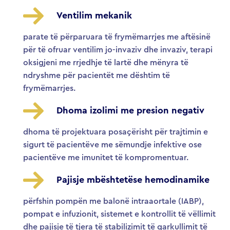
Ventilim mekanik
parate të përparuara të frymëmarrjes me aftësinë
për të ofruar ventilim jo-invaziv dhe invaziv, terapi
oksigjeni me rrjedhje të lartë dhe mënyra të
ndryshme për pacientët me dështim të
frymëmarrjes.
Dhoma izolimi me presion negativ
dhoma të projektuara posaçërisht për trajtimin e
sigurt të pacientëve me sëmundje infektive ose
pacientëve me imunitet të kompromentuar.
Pajisje mbështetëse hemodinamike
përfshin pompën me balonë intraaortale (IABP),
pompat e infuzionit, sistemet e kontrollit të vëllimit
dhe pajisje të tjera të stabilizimit të qarkullimit të