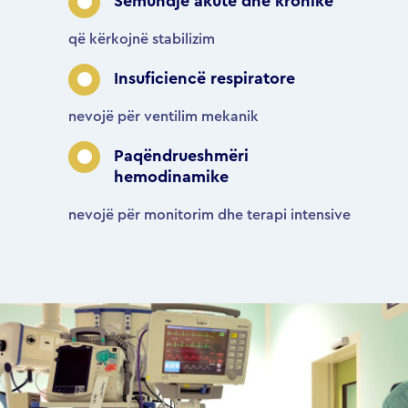
Sëmundje akute dhe kronike
që kërkojnë stabilizim
Insuficiencë respiratore
nevojë për ventilim mekanik
Paqëndrueshmëri
hemodinamike
nevojë për monitorim dhe terapi intensive