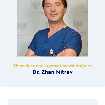
Themelues dhe kryetar i bordit drejtues
Dr. Zhan Mitrev