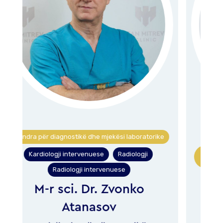
e
Qendra kardiovaskulare
,
Qendra për mjekësi interne dhe sëmundje
kronike
Kardiologji
Kardiologji intervenuese
,
,
Mjekësi interne
Dr. Shpend Idrizi