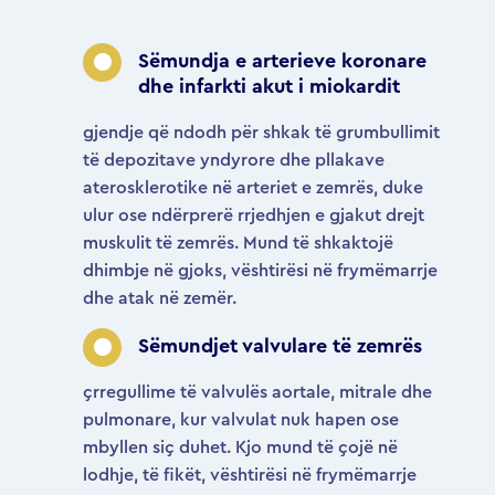
Sëmundja e arterieve koronare
dhe infarkti akut i miokardit
gjendje që ndodh për shkak të grumbullimit
të depozitave yndyrore dhe pllakave
aterosklerotike në arteriet e zemrës, duke
ulur ose ndërprerë rrjedhjen e gjakut drejt
muskulit të zemrës. Mund të shkaktojë
dhimbje në gjoks, vështirësi në frymëmarrje
dhe atak në zemër.
Sëmundjet valvulare të zemrës
çrregullime të valvulës aortale, mitrale dhe
pulmonare, kur valvulat nuk hapen ose
mbyllen siç duhet. Kjo mund të çojë në
lodhje, të fikët, vështirësi në frymëmarrje