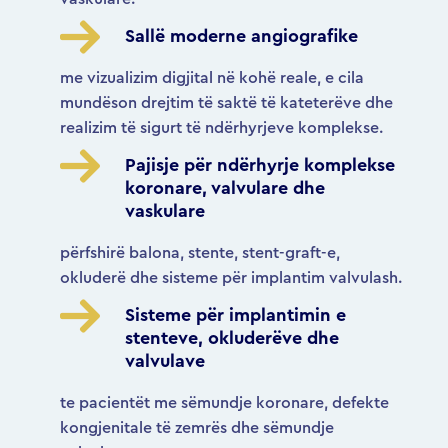
Sallë moderne angiografike
me vizualizim digjital në kohë reale, e cila
mundëson drejtim të saktë të kateterëve dhe
realizim të sigurt të ndërhyrjeve komplekse.
Pajisje për ndërhyrje komplekse
koronare, valvulare dhe
vaskulare
përfshirë balona, stente, stent-graft-e,
okluderë dhe sisteme për implantim valvulash.
Sisteme për implantimin e
stenteve, okluderëve dhe
valvulave
te pacientët me sëmundje koronare, defekte
kongjenitale të zemrës dhe sëmundje