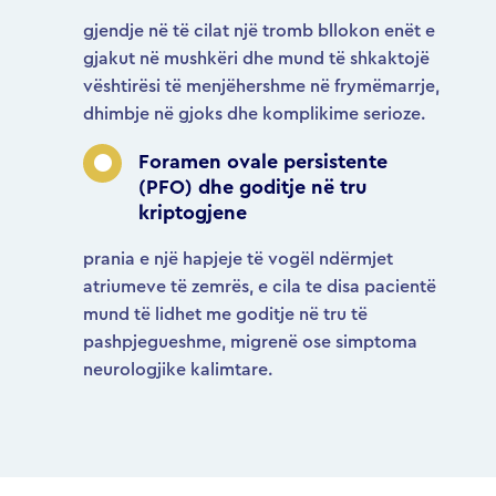
gjendje në të cilat një tromb bllokon enët e
gjakut në mushkëri dhe mund të shkaktojë
vështirësi të menjëhershme në frymëmarrje,
dhimbje në gjoks dhe komplikime serioze.
Foramen ovale persistente
(PFO) dhe goditje në tru
kriptogjene
prania e një hapjeje të vogël ndërmjet
atriumeve të zemrës, e cila te disa pacientë
mund të lidhet me goditje në tru të
pashpjegueshme, migrenë ose simptoma
neurologjike kalimtare.