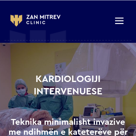
KARDIOLOGIJI
INTERVENUESE
Teknika minimalisht invazive
me ndihmën e kateterëve për