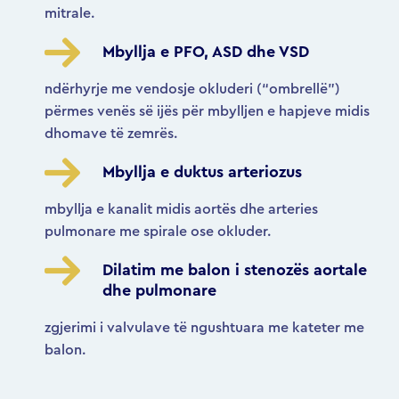
mitrale.
Mbyllja e PFO, ASD dhe VSD
ndërhyrje me vendosje okluderi (“ombrellë”)
përmes venës së ijës për mbylljen e hapjeve midis
dhomave të zemrës.
Mbyllja e duktus arteriozus
mbyllja e kanalit midis aortës dhe arteries
pulmonare me spirale ose okluder.
Dilatim me balon i stenozës aortale
dhe pulmonare
zgjerimi i valvulave të ngushtuara me kateter me
balon.