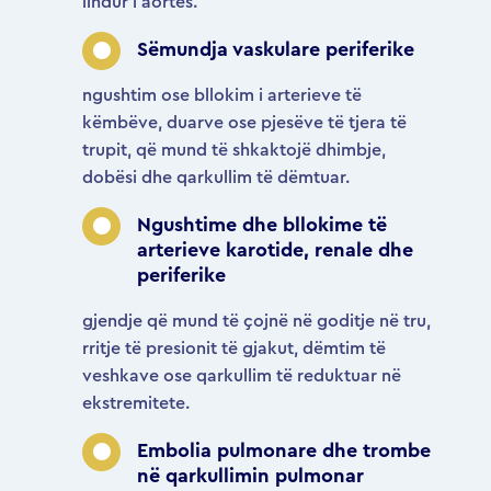
lindur i aortës.
Sëmundja vaskulare periferike
ngushtim ose bllokim i arterieve të
këmbëve, duarve ose pjesëve të tjera të
trupit, që mund të shkaktojë dhimbje,
dobësi dhe qarkullim të dëmtuar.
Ngushtime dhe bllokime të
arterieve karotide, renale dhe
periferike
gjendje që mund të çojnë në goditje në tru,
rritje të presionit të gjakut, dëmtim të
veshkave ose qarkullim të reduktuar në
ekstremitete.
Embolia pulmonare dhe trombe
në qarkullimin pulmonar