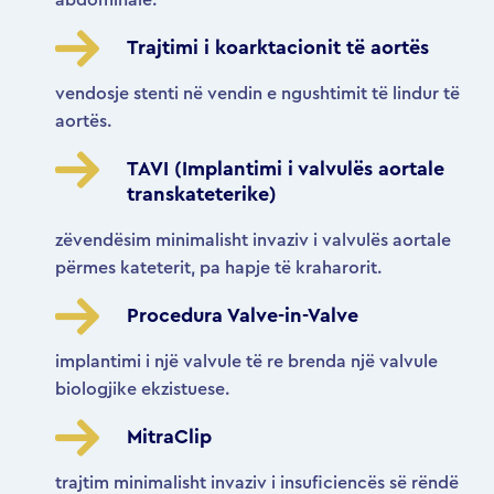
abdominale.
Trajtimi i koarktacionit të aortës
vendosje stenti në vendin e ngushtimit të lindur të
aortës.
TAVI (Implantimi i valvulës aortale
transkateterike)
zëvendësim minimalisht invaziv i valvulës aortale
përmes kateterit, pa hapje të kraharorit.
Procedura Valve-in-Valve
implantimi i një valvule të re brenda një valvule
biologjike ekzistuese.
MitraClip
trajtim minimalisht invaziv i insuficiencës së rëndë