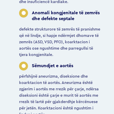
dhe insuficiencë kardiake.
Anomali kongjenitale të zemrës
dhe defekte septale
defekte strukturore të zemrës të pranishme
që në lindje, si hapje ndërmjet dhomave të
zemrës (ASD, VSD, PFO), koarktacion i
aortës ose ngushtime dhe parregullsi të
tjera kongjenitale.
Sëmundjet e aortës
përfshijnë aneurizma, diseksione dhe
koarktacion të aortës. Aneurizma është
zgjerim i aortës me rrezik për çarje, ndërsa
diseksioni është çarje e murit të aortës me
rrezik të lartë për gjakderdhje kërcënuese
për jetën. Koarktacioni është ngushtim i