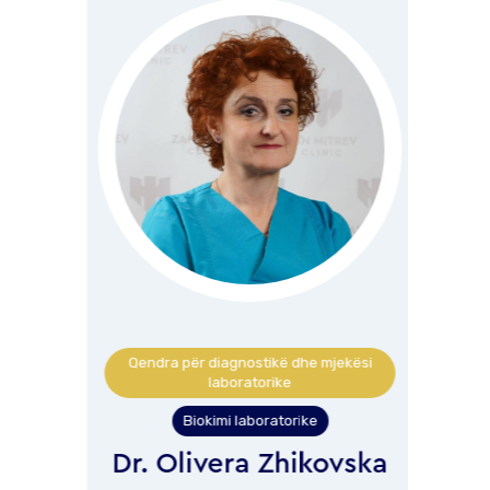
kësi
Qendra për diagnostikë dhe mjekësi
laboratorike
Biokimi laboratorike
Dr. Olivera Zhikovska