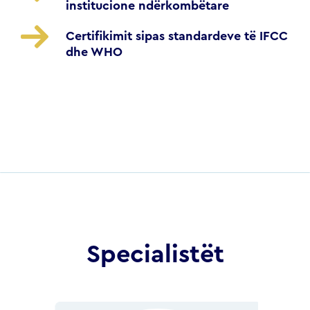
institucione ndërkombëtare
Certifikimit sipas standardeve të IFCC
dhe WHO
Specialistët