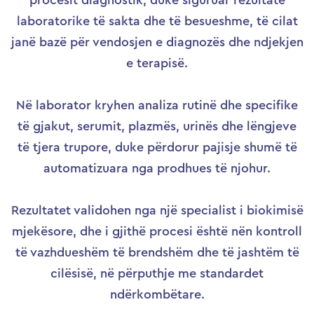
procesit diagnostik, duke siguruar rezultate
laboratorike të sakta dhe të besueshme, të cilat
janë bazë për vendosjen e diagnozës dhe ndjekjen
e terapisë.
Në laborator kryhen analiza rutinë dhe specifike
të gjakut, serumit, plazmës, urinës dhe lëngjeve
të tjera trupore, duke përdorur pajisje shumë të
automatizuara nga prodhues të njohur.
Rezultatet validohen nga një specialist i biokimisë
mjekësore, dhe i gjithë procesi është nën kontroll
të vazhdueshëm të brendshëm dhe të jashtëm të
cilësisë, në përputhje me standardet
ndërkombëtare.