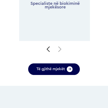
Specialiste në biokiminë
mjekësore
 e
Të gjithë mjekët