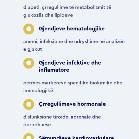
diabeti, çrregullime të metabolizmit të
glukozës dhe lipideve
Gjendjeve hematologjike
anemi, infeksione dhe ndryshime në analizën
e gjakut
Gjendjeve infektive dhe
inflamatore
përmes markerëve specifikë biokimikë dhe
imunologjikë
Çrregullimeve hormonale
disfunksione tiroide, adrenale dhe
riprodhuese
Sëmundjeve kardiovaskulare