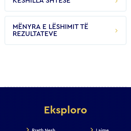
KËSHILLA SHTESË
MËNYRA E LËSHIMIT TË
REZULTATEVE
Eksploro
Rreth Nesh
Lajme