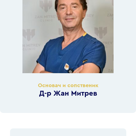
Основач и сопственик
Д-р Жан Митрев