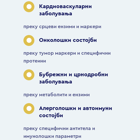
Кардиоваскуларни
заболувања
преку срцеви ензими и маркери
Онколошки состојби
преку тумор маркери и специфични
протеини
Бубрежни и црнодробни
заболувања
преку метаболити и ензими
Алерголошки и автоимуни
состојби
преку специфични антитела и
имунолошки параметри