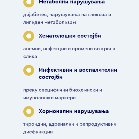
Метаболни нарушувања
дијабетес, нарушувања на гликоза и
липиден метаболизам
Хематолошки состојби
анемии, инфекции и промени во крвна
слика
Инфективни и воспалителни
состојби
преку специфични биохемиски и
имунолошки маркери
Хормонални нарушувања
тироидни, адренални и репродуктивни
дисфункции