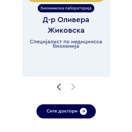
Биохемиска лабораторија
Д-р Оливера
Жиковска
по
Специјалист по медицинска
биохемија
Сите доктори