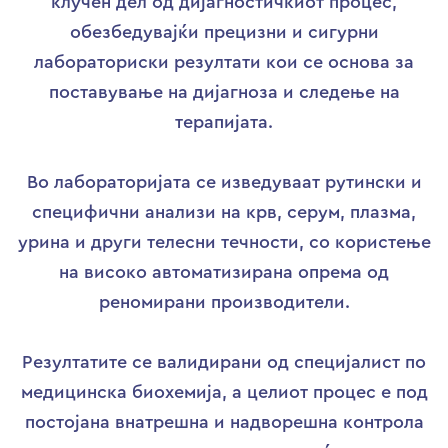
клучен дел од дијагностичкиот процес,
обезбедувајќи прецизни и сигурни
лабораториски резултати кои се основа за
поставување на дијагноза и следење на
терапијата.
Во лабораторијата се изведуваат рутински и
специфични анализи на крв, серум, плазма,
урина и други телесни течности, со користење
на високо автоматизирана опрема од
реномирани производители.
Резултатите се валидирани од специјалист по
медицинска биохемија, а целиот процес е под
постојана внатрешна и надворешна контрола