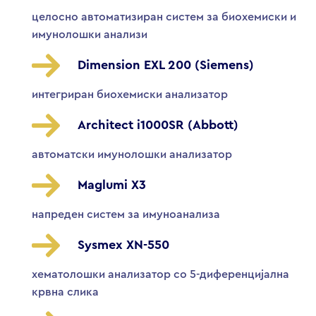
целосно автоматизиран систем за биохемиски и
имунолошки анализи
Dimension EXL 200 (Siemens)
интегриран биохемиски анализатор
Architect i1000SR (Abbott)
автоматски имунолошки анализатор
Maglumi X3
напреден систем за имуноанализа
Sysmex XN-550
хематолошки анализатор со 5-диференцијална
крвна слика