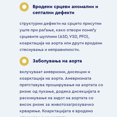
Вродени срцеви аномалии и
септални дефекти
структурни дефекти на срцето присутни
уште при раѓање, како отвори помеѓу
срцевите шуплини (ASD, VSD, PFO),
коарктација на аорта или други вродени
стеснувања и неправилности.
Заболувања на аорта
вклучуваат аневризми, дисекции и
коарктација на аорта. Аневризмата
претставува проширување на аортата со
ризик од пукање, додека дисекцијата е
раскинување на ѕидот на аортата со
висок ризик за животозагрозувачко
крварење. Коарктацијата е вродено