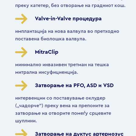
преку катетер, без отворање на градниот кош.
Valve-in-Valve процедура
имплантација на нова валвула во претходно
поставена биолошка валвула.
MitraClip
минимално инвазивен третман на тешка
митрална инсуфициенција.
Затворање на PFO, ASD и VSD
интервенции со поставување оклудер
(„чадорче“) преку вена на препоните за
затворање на отворите помеѓу срцевите
шуплини.
Затворање на дуктус артериозус