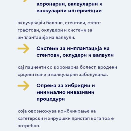
коронарни, валвуларни и
васкуларни интервенции
вклучувајќи балони, стентови, стент-
графтови, оклудери и системи за
имплантација на валвули.
Системи за имплантација на
стентови, оклудери и валвули
кај пациенти со коронарна болест, вродени
срцеви мани и валвуларни заболувања.
Опрема за хибридни и
минимално инвазивни
процедури
која овозможува комбинирање на
катетерски и хируршки пристап кога тоа е
потребно.