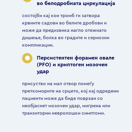
во белодробната циркулација
состојби кај кои тромб ги затвора
крвните садови во белите дробови и
може да предизвика нагло отежнато
дишење, болка во градите и сериозни
компликации.
Персистентен форамен овале
(PFO) и криптоген мозочен
удар
присуство на мал отвор помеѓу
преткоморите на срцето, кој кај одредени
пациенти може да биде поврзан со
необјаснет мозочен удар, мигрена или
транзиторни невролошки симптоми.