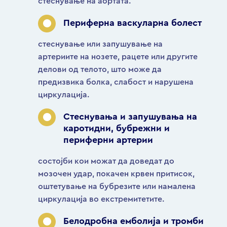
стеснување на аортата.
Периферна васкуларна болест
стеснување или запушување на
артериите на нозете, рацете или другите
делови од телото, што може да
предизвика болка, слабост и нарушена
циркулација.
Стеснувања и запушувања на
каротидни, бубрежни и
периферни артерии
состојби кои можат да доведат до
мозочен удар, покачен крвен притисок,
оштетување на бубрезите или намалена
циркулација во екстремитетите.
Белодробна емболија и тромби