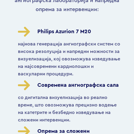
ангиографска лабораторија и напредна
опрема за интервенции:
Philips Azurion 7 M20
најнова генерација ангиографски систем со
висока резолуција и напредни можности за
визуелизација, кој овозможува изведување
на најсовремени кардиолошки и
васкуларни процедури.
Современа ангиографска сала
со дигитална визуелизација во реално
време, што овозможува прецизно водење
на катетрите и безбедно изведување на
сложени интервенции.
Опрема за сложени