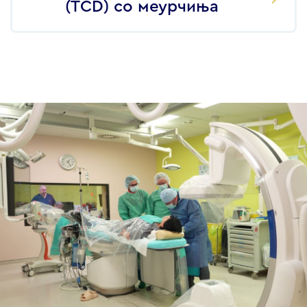
(TCD) со меурчиња