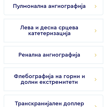
Пулмонална ангиографија
Лева и десна срцева
катетеризација
Ренална ангиографија
Флебографија на горни и
долни екстремитети
Транскранијален доплер