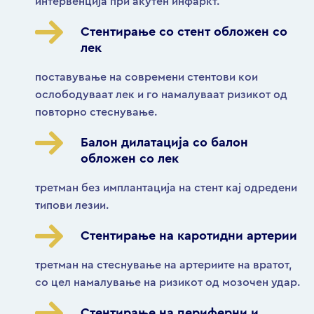
интервенција при акутен инфаркт.
Стентирање со стент обложен со
лек
поставување на современи стентови кои
ослободуваат лек и го намалуваат ризикот од
повторно стеснување.
Балон дилатација со балон
обложен со лек
третман без имплантација на стент кај одредени
типови лезии.
Стентирање на каротидни артерии
третман на стеснување на артериите на вратот,
со цел намалување на ризикот од мозочен удар.
Стентирање на периферни и