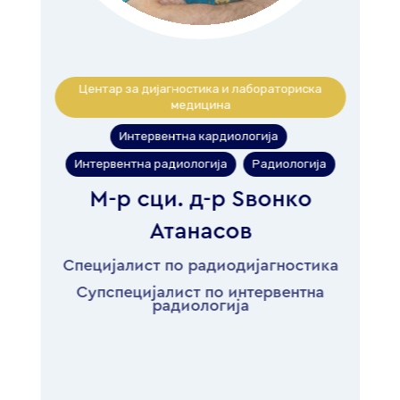
Центар за дијагностика и лабораториска
медицина
Интервентна кардиологија
,
Интервентна радиологија
Радиологија
,
М-р сци. д-р Ѕвонко
Атанасов
а
Специјалист по радиодијагностика
Супспецијалист по интервентна
радиологија