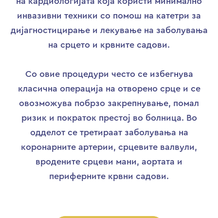
на кардиологијата која користи минимално
инвазивни техники со помош на катетри за
дијагностицирање и лекување на заболувања
на срцето и крвните садови.
Со овие процедури често се избегнува
класична операција на отворено срце и се
овозможува побрзо закрепнување, помал
ризик и пократок престој во болница. Во
одделот се третираат заболувања на
коронарните артерии, срцевите валвули,
вродените срцеви мани, аортата и
периферните крвни садови.