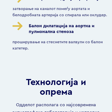
затворање на каналот помеѓу аортата и
белодробната артерија со спирала или оклудер.
Балон дилатација на аортна и
пулмонална стеноза
проширување на стеснетите валвули со балон
катетер.
Технологија и
опрема
Одделот располага со најсовремена