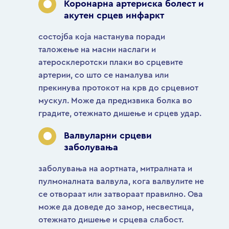
Коронарна артериска болест и
акутен срцев инфаркт
состојба која настанува поради
таложење на масни наслаги и
атеросклеротски плаки во срцевите
артерии, со што се намалува или
прекинува протокот на крв до срцевиот
мускул. Може да предизвика болка во
градите, отежнато дишење и срцев удар.
Валвуларни срцеви
заболувања
заболувања на аортната, митралната и
пулмоналната валвула, кога валвулите не
се отвораат или затвораат правилно. Ова
може да доведе до замор, несвестица,
отежнато дишење и срцева слабост.