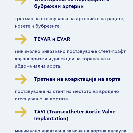
бубрежни артерии
третман на стеснувања на артериите на рацете,
нозете и бубрезите.
TEVAR и EVAR
минимално инвазивно поставување стент-графт
кај аневризми и дисекции на торакална и
абдоминална аорта.
Третман на коарктација на аорта
поставување на стент на местото на вродено
стеснување на аортата.
TAVI (Transcatheter Aortic Valve
Implantation)
минимално инвазивна замена на аортна валвула