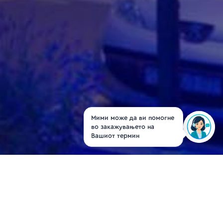
Мими може да ви помогне
во закажувањето на
Вашиот термин
Dr. Aleksandra
Jakimovski