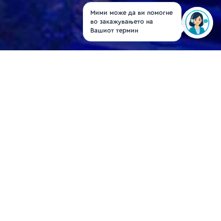
Мими може да ви помогне
во закажувањето на
Вашиот термин
Dr. Maksim
Georgievski