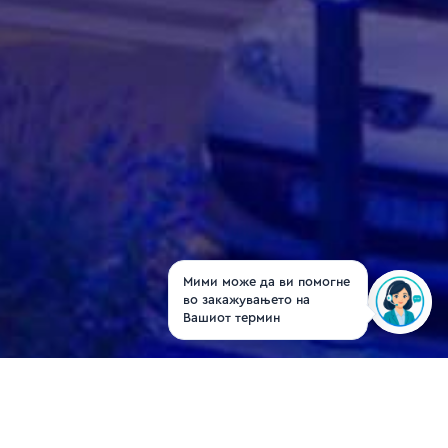
Мими може да ви помогне
во закажувањето на
Вашиот термин
Dr. Tanja Gramosli