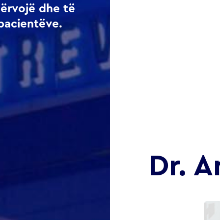
përvojë dhe të
pacientëve.
Dr. A