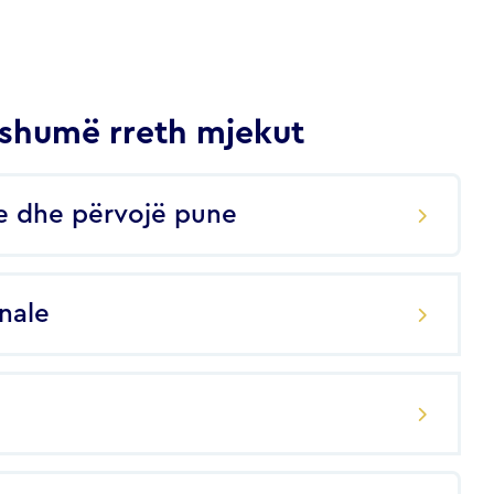
shumë rreth mjekut
e dhe përvojë pune
onale