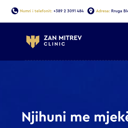
Numri i telefonit:
+389 2 3091 484
Adresa:
Rruga Bl
Njihuni me mjek