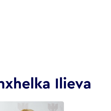
nxhelka Ilieva