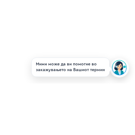
Мими може да ви помогне во
закажувањето на Вашиот термин