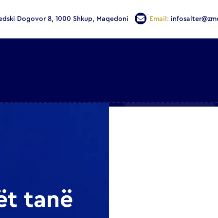
edski Dogovor 8, 1000 Shkup, Maqedoni
Email:
infosalter@zm
ët tanë