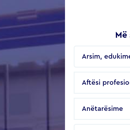
Më 
Arsim, edukim
Aftësi profesi
Anëtarësime