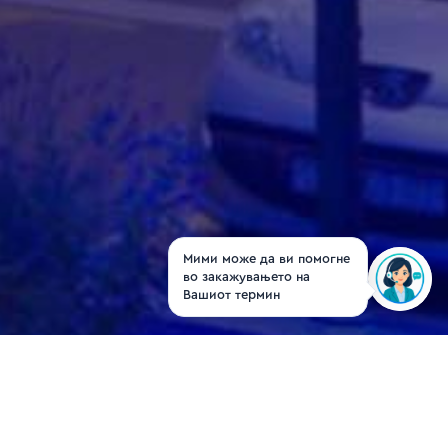
Мими може да ви помогне
во закажувањето на
Вашиот термин
Dr. Goran Joviq