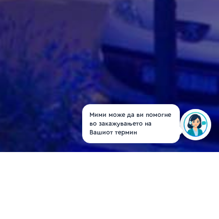
Мими може да ви помогне
во закажувањето на
Вашиот термин
Dr. Sanja Marinkoviq
Bojaxhievska