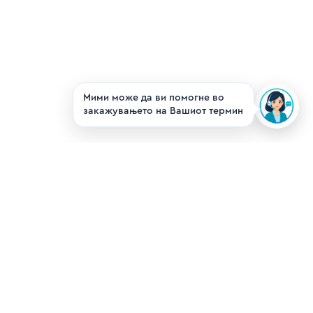
Мими може да ви помогне во
закажувањето на Вашиот термин