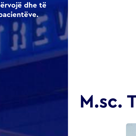
përvojë dhe të
pacientëve.
M.sc. 