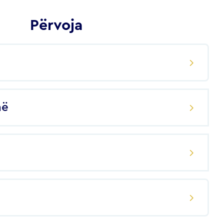
Përvoja
në