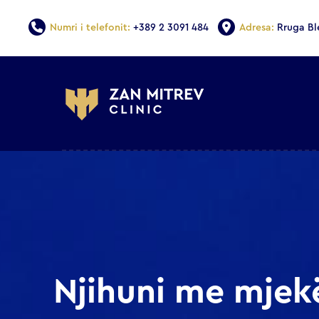
Numri i telefonit:
+389 2 3091 484
Adresa:
Rruga Bl
Njihuni me mjek