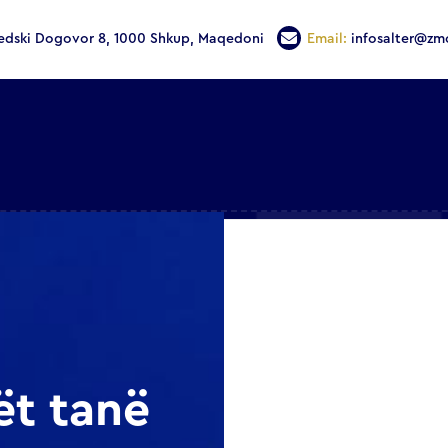
edski Dogovor 8, 1000 Shkup, Maqedoni
Email:
infosalter@zm
ët tanë