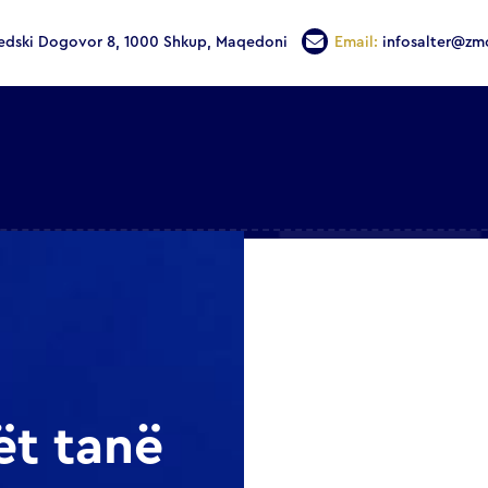
edski Dogovor 8, 1000 Shkup, Maqedoni
Email:
infosalter@zm
ët tanë