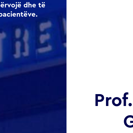
përvojë dhe të
pacientëve.
Prof
G