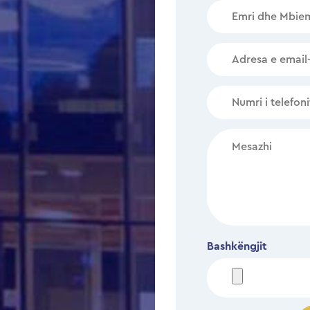
Bashkëngjit