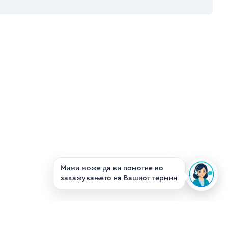
Мими може да ви помогне во
закажувањето на Вашиот термин