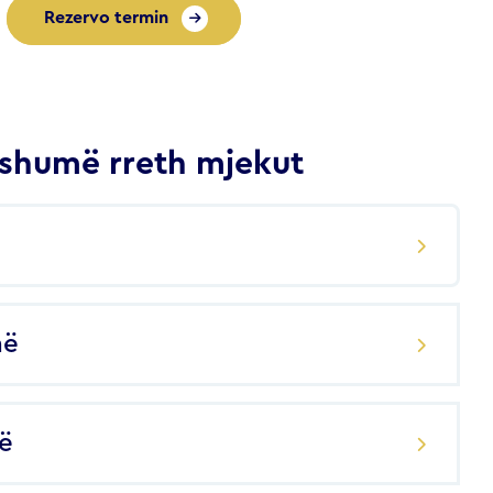
Rezervo termin
shumë rreth mjekut
në
ë