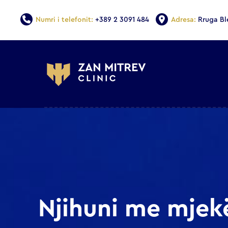
Numri i telefonit:
+389 2 3091 484
Adresa:
Rruga Bl
Njihuni me mjek