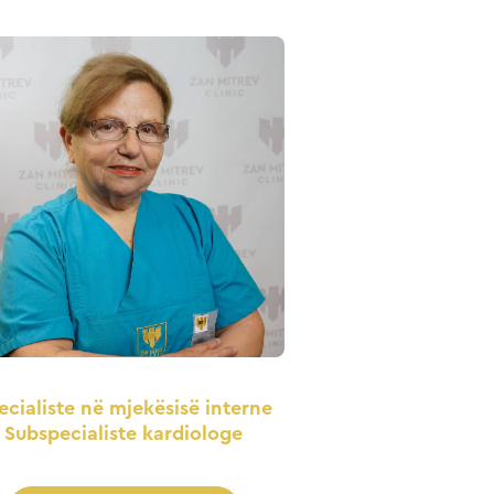
ecialiste në mjekësisë interne
Subspecialiste kardiologe