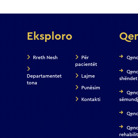
Eksploro
Qen
Rreth Nesh
Për
Qend
pacientët
Qend
Departamentet
Lajme
shëndet
tona
Punësim
Qend
Kontakti
sëmundj
Qendr
Qend
rehabili