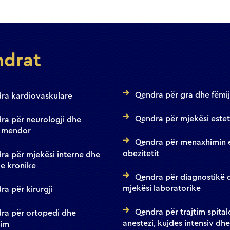
drat
Qendra për gra dhe fëmi
ra kardiovaskulare
Qendra për mjekësi estet
ra për neurologji dhe
 mendor
Qendra për menaxhimin 
obezitetit
ra për mjekësi interne dhe
e kronike
Qendra për diagnostikë 
mjekësi laboratorike
a për kirurgji
Qendra për trajtim spital
ra për ortopedi dhe
anestezi, kujdes intensiv dhe
tim