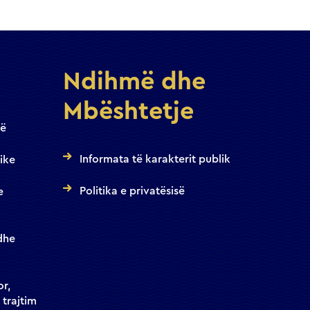
Ndihmë dhe
Mbështetje
jë
Informata të karakterit publik
ike
Politika e privatësisë
e
dhe
or,
 trajtim