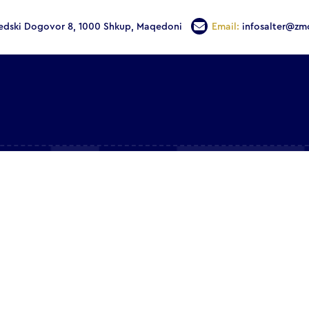
edski Dogovor 8, 1000 Shkup, Maqedoni
Email:
infosalter@zm