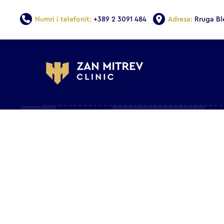
Numri i telefonit:
+389 2 3091 484
Adresa:
Rruga Bl