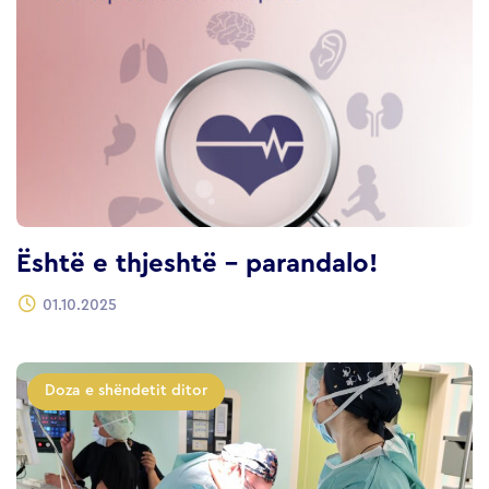
Ёshtë e thjeshtë – parandalo!
01.10.2025
Doza e shëndetit ditor