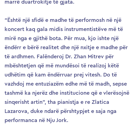
marrë duartrokitje të gjata.
“Është një sfidë e madhe të performosh në një
koncert kaq gala midis instrumentistëve më të
mirë nga e gjithë bota. Për mua, kjo ishte një
ëndërr e bërë realitet dhe një nxitje e madhe për
të ardhmen. Falënderoj Dr. Zhan Mitrev për
mbështetjen që më mundësoi të realizoj këtë
udhëtim që kam ëndërruar prej vitesh. Do të
vazhdoj me entuziazëm edhe më të madh, sepse
tashmë ka njerëz dhe institucione që e vlerësojnë
sinqerisht artin”, tha pianistja e re Zlatica
Lazarova, duke ndarë përshtypjet e saja nga
performanca në Nju Jork.