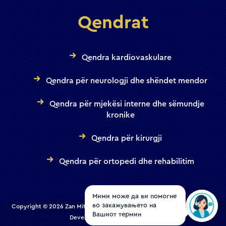
Qendrat
Qendra kardiovaskulare
Qendra për neurologji dhe shëndet mendor
Qendra për mjekësi interne dhe sëmundje
kronike
Qendra për kirurgji
Qendra për ortopedi dhe rehabilitim
Мими може да ви помогне
во закажувањето на
Copyright © 2026 Zan Mitrev Clinic | All Rights Reserved. Designed and
Вашиот термин
Developed by
Creative House
.