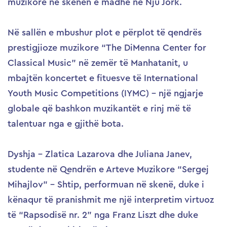
muzikore në skenën e madhe në Nju Jork.
Në sallën e mbushur plot e përplot të qendrës
prestigjioze muzikore “The DiMenna Center for
Classical Music” në zemër të Manhatanit, u
mbajtën koncertet e fituesve të International
Youth Music Competitions (IYMC) – një ngjarje
globale që bashkon muzikantët e rinj më të
talentuar nga e gjithë bota.
Dyshja – Zlatica Lazarova dhe Juliana Janev,
studente në Qendrën e Arteve Muzikore “Sergej
Mihajlov” – Shtip, performuan në skenë, duke i
kënaqur të pranishmit me një interpretim virtuoz
të “Rapsodisë nr. 2” nga Franz Liszt dhe duke