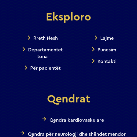
Eksploro
Rreth Nesh
Lajme
Departamentet
Punësim
tona
Kontakti
Për pacientët
Qendrat
Qendra kardiovaskulare
Qendra për neurologji dhe shëndet mendor