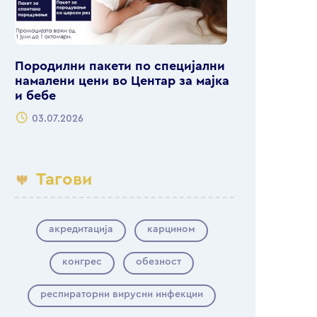
Породилни пакети по специјални
намалени цени во Центар за мајка
и бебе
03.07.2026
Тагови
акредитација
карцином
конгрес
обезност
респираторни вирусни инфекции