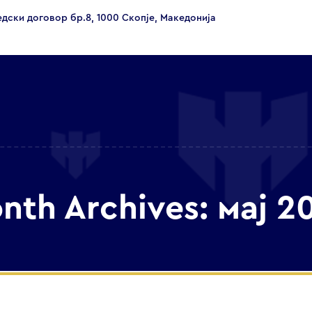
едски договор бр.8, 1000 Скопје, Македонија
nth Archives: мај 2