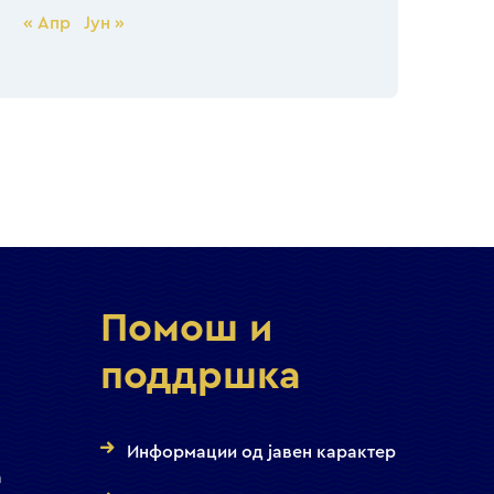
« Апр
Јун »
Помош и
поддршка
Информации од јавен карактер
а