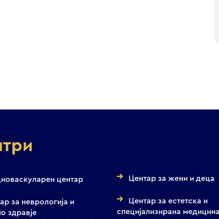
нтри
Центар за жени и деца
иоваскуларен центар
Центар за естетска и
ар за неврологија и
специјализирана медицин
о здравје