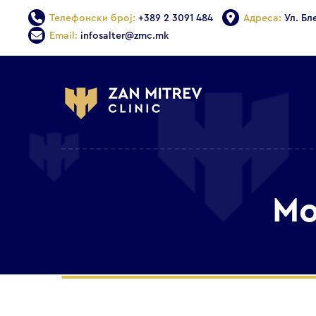
Телефонски број:
+389 2 3091 484
Адреса:
Ул. Бл
Email:
infosalter@zmc.mk
Mo