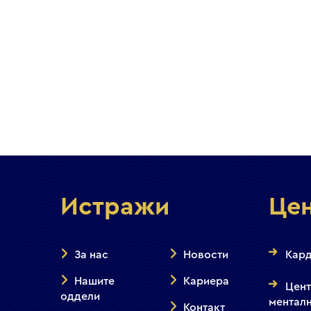
Истражи
Це
За нас
Новости
Кард
Нашите
Кариера
Цент
оддели
менталн
Контакт