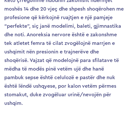
Këto çrregullime ndodhin zakonisht ndërmjet
moshës 14 dhe 20 vjeç dhe shpesh shoqërohen me
profesione që kërkojnë ruajtjen e një pamjeje
“perfekte”, siç janë modelimi, baleti, gjimnastika
dhe noti. Anoreksia nervore është e zakonshme
tek atletet femra të cilat zvogëlojnë marrjen e
ushqimit nën presionin e trajnerëve dhe
shoqërisë. Vajzat që modelojnë para sfilatave të
mëdha të modës pinë vetëm ujë dhe hanë
pambuk sepse është celulozë e pastër dhe nuk
është lëndë ushqyese, por kalon vetëm përmes
stomakut, duke zvogëluar urinë/nevojën për
ushqim.