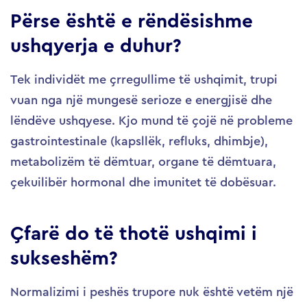
Përse është e rëndësishme
ushqyerja e duhur?
Tek individët me çrregullime të ushqimit, trupi
vuan nga një mungesë serioze e energjisë dhe
lëndëve ushqyese. Kjo mund të çojë në probleme
gastrointestinale (kapsllëk, refluks, dhimbje),
metabolizëm të dëmtuar, organe të dëmtuara,
çekuilibër hormonal dhe imunitet të dobësuar.
Çfarë do të thotë ushqimi i
sukseshëm?
Normalizimi i peshës trupore nuk është vetëm një