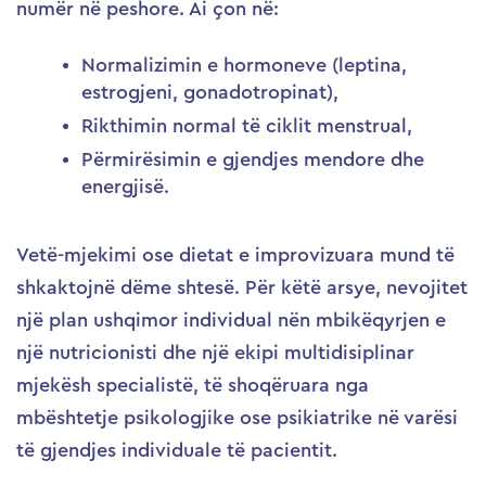
numër në peshore. Ai çon në:
Normalizimin e hormoneve (leptina,
estrogjeni, gonadotropinat),
Rikthimin normal të ciklit menstrual,
Përmirësimin e gjendjes mendore dhe
energjisë.
Vetë-mjekimi ose dietat e improvizuara mund të
shkaktojnë dëme shtesë. Për këtë arsye, nevojitet
një plan ushqimor individual nën mbikëqyrjen e
një nutricionisti dhe një ekipi multidisiplinar
mjekësh specialistë, të shoqëruara nga
mbështetje psikologjike ose psikiatrike në varësi
të gjendjes individuale të pacientit.