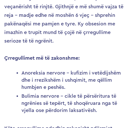
veçanërisht të rinjtë. Gjithnjë e më shumë vajza të
reja – madje edhe në moshën 6 vjeç – shprehin
pakënaqësi me pamjen e tyre. Ky obsesion me
imazhin e trupit mund të çojë në çrregullime
serioze të të ngrënit.
Çrregullimet më të zakonshme:
Anoreksia nervore – kufizim i vetëdijshëm
dhe i rrezikshëm i ushqimit, me qëllim
humbjen e peshës.
Bulimia nervore – cikle të përsëritura të
ngrënies së tepërt, të shoqëruara nga të
vjella ose përdorim laksativësh.