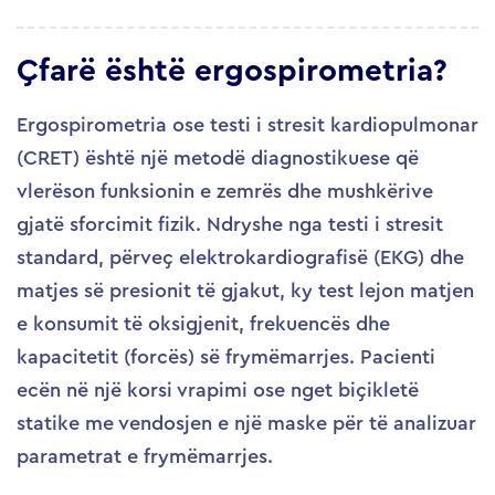
Çfarë është ergospirometria?
Ergospirometria ose testi i stresit kardiopulmonar
(CRET) është një metodë diagnostikuese që
vlerëson funksionin e zemrës dhe mushkërive
gjatë sforcimit fizik. Ndryshe nga testi i stresit
standard, përveç elektrokardiografisë (EKG) dhe
matjes së presionit të gjakut, ky test lejon matjen
e konsumit të oksigjenit, frekuencës dhe
kapacitetit (forcës) së frymëmarrjes. Pacienti
ecën në një korsi vrapimi ose nget biçikletë
statike me vendosjen e një maske për të analizuar
parametrat e frymëmarrjes.