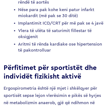
rëndë të aortës
Nëse para pak kohe keni patur infarkt
miokardit (më pak se 30 ditë)
Implantimit ICD/CRT për më pak se 4 javë
Vlera të ulëta të saturimit fillestar të
oksigjenit
Aritmi të rënda kardiake ose hipertension
të pakontrolluar
Përfitimet për sportistët dhe
individët fizikisht aktivë
Ergospirometria është një mjet i shkëlqyer për
sportisët sepse lejon vlerësimin e pikës së hyrjes
në metabolizmin anaerob, gjë që ndihmon në