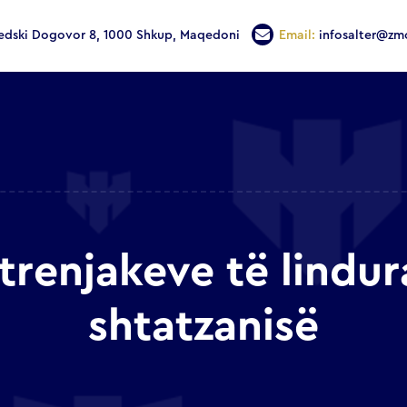
edski Dogovor 8, 1000 Shkup, Maqedoni
Email:
infosalter@zm
i trenjakeve të lindur
shtatzanisë