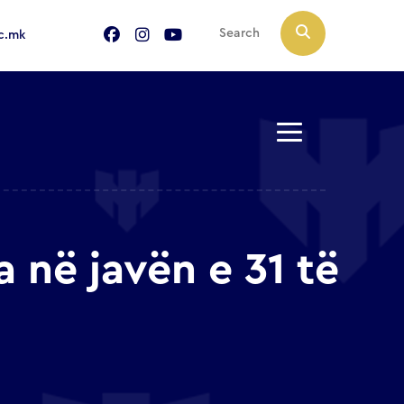
c.mk
a në javën e 31 të