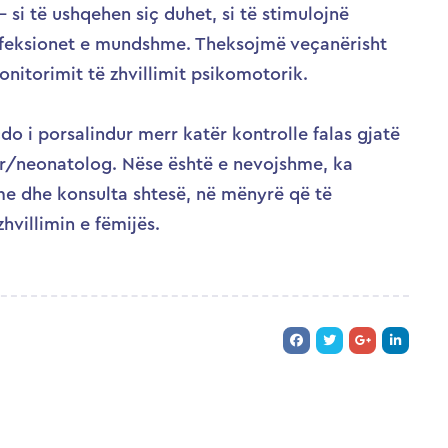
i të ushqehen siç duhet, si të stimulojnë
infeksionet e mundshme. Theksojmë veçanërisht
nitorimit të zhvillimit psikomotorik.
o i porsalindur merr katër kontrolle falas gjatë
tër/neonatolog. Nëse është e nevojshme, ka
e dhe konsulta shtesë, në mënyrë që të
hvillimin e fëmijës.