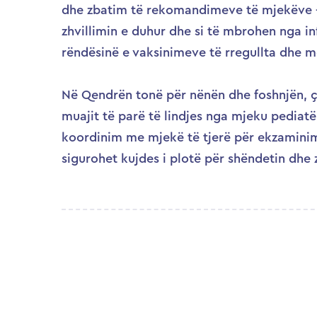
dhe zbatim të rekomandimeve të mjekëve – s
zhvillimin e duhur dhe si të mbrohen nga 
rëndësinë e vaksinimeve të rregullta dhe mo
Në Qendrën tonë për nënën dhe foshnjën, çd
muajit të parë të lindjes nga mjeku pedia
koordinim me mjekë të tjerë për ekzaminim
sigurohet kujdes i plotë për shëndetin dhe z