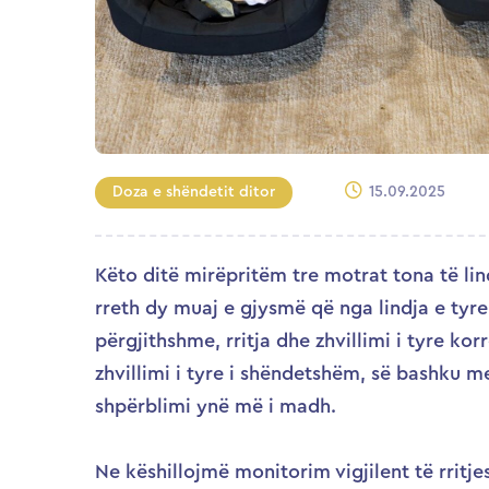
Doza e shëndetit ditor
15.09.2025
Këto ditë mirëpritëm tre motrat tona të lin
rreth dy muaj e gjysmë që nga lindja e tyre
përgjithshme, rritja dhe zhvillimi i tyre k
zhvillimi i tyre i shëndetshëm, së bashku m
shpërblimi ynë më i madh.
Ne këshillojmë monitorim vigjilent të rritje