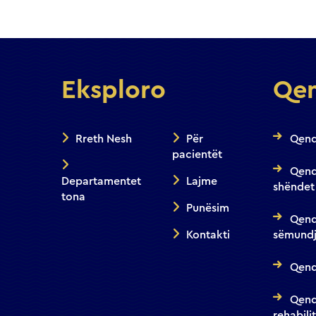
Eksploro
Qen
Rreth Nesh
Për
Qend
pacientët
Qend
Departamentet
Lajme
shëndet
tona
Punësim
Qend
Kontakti
sëmundj
Qendr
Qend
rehabili