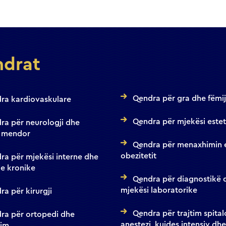
drat
Qendra për gra dhe fëmi
ra kardiovaskulare
Qendra për mjekësi estet
ra për neurologji dhe
 mendor
Qendra për menaxhimin 
obezitetit
ra për mjekësi interne dhe
e kronike
Qendra për diagnostikë 
mjekësi laboratorike
a për kirurgji
Qendra për trajtim spital
ra për ortopedi dhe
anestezi, kujdes intensiv dhe
tim