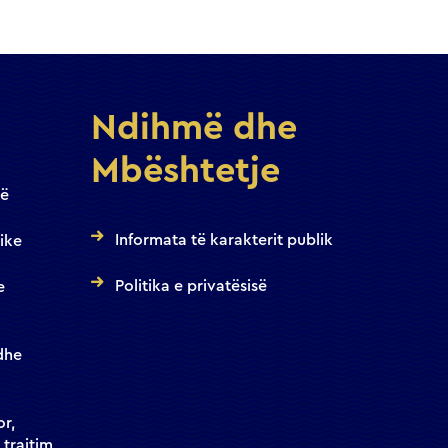
Ndihmë dhe
Mbështetje
jë
Informata të karakterit publik
ike
Politika e privatësisë
e
dhe
or,
 trajtim