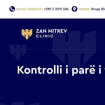
Numri i telefonit:
+389 2 3091 484
Adresa:
Rruga Bl
Kontrolli i parë 