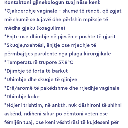
Kontaktoni gjinekologun tuaj nëse keni:
*Gjakderdhje vaginale – shumë të rëndë, që zgjat
më shumë se 4 javë dhe përfshin mpiksje të
mëdha gjaku (koagulime)
*Ënjte ose dhimbje në pjesën e poshte të gjurit
*Skuqje,nxehtësi, ënjtje ose rrjedhje të
përmbajtjes purulente nga plaga kirurgjikale
*Temperaturë trupore 37.8°C
*Djimbje të forta të barkut
*Dhimbje dhe skuqje të gjinjve
*Erë/aromë të pakëdshme dhe rrjedhje vaginale
*Dhimbje koke
*Ndjeni trishtim, në ankth, nuk dëshironi të shihni
askënd, ndiheni sikur po dëmtoni veten ose
fëmijën tuaj, ose keni vështirësi të kujdeseni për