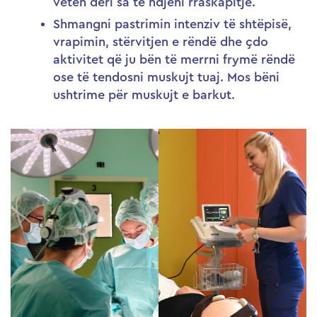
veten deri sa të ndjeni rraskapitje.
Shmangni pastrimin intenziv të shtëpisë,
vrapimin, stërvitjen e rëndë dhe çdo
aktivitet që ju bën të merrni frymë rëndë
ose të tendosni muskujt tuaj. Mos bëni
ushtrime për muskujt e barkut.