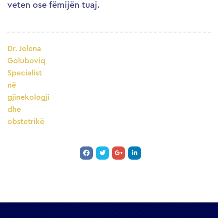
veten ose fëmijën tuaj.
Dr. Jelena
Goluboviq
Specialist
në
gjinekologji
dhe
obstetrikë