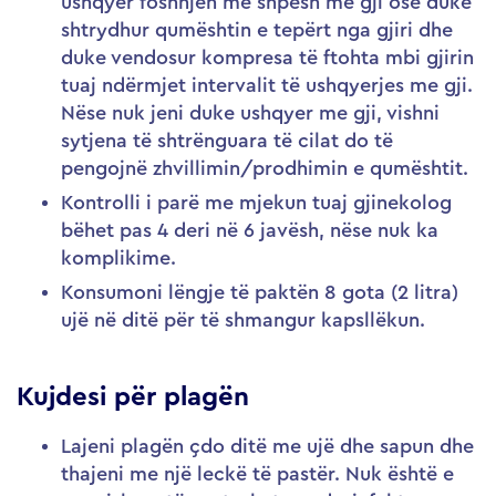
ushqyer foshnjën më shpesh me gji ose duke
shtrydhur qumështin e tepërt nga gjiri dhe
duke vendosur kompresa të ftohta mbi gjirin
tuaj ndërmjet intervalit të ushqyerjes me gji.
Nëse nuk jeni duke ushqyer me gji, vishni
sytjena të shtrënguara të cilat do të
pengojnë zhvillimin/prodhimin e qumështit.
Kontrolli i parë me mjekun tuaj gjinekolog
bëhet pas 4 deri në 6 javësh, nëse nuk ka
komplikime.
Konsumoni lëngje të paktën 8 gota (2 litra)
ujë në ditë për të shmangur kapsllëkun.
Kujdesi për plagën
Lajeni plagën çdo ditë me ujë dhe sapun dhe
thajeni me një leckë të pastër. Nuk është e