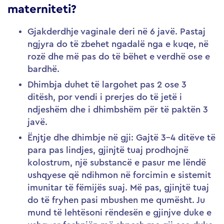
materniteti?
Gjakderdhje vaginale deri në 6 javë. Pastaj
ngjyra do të zbehet ngadalë nga e kuqe, në
rozë dhe më pas do të bëhet e verdhë ose e
bardhë.
Dhimbja duhet të largohet pas 2 ose 3
ditësh, por vendi i prerjes do të jetë i
ndjeshëm dhe i dhimbshëm për të paktën 3
javë.
Ënjtje dhe dhimbje në gji: Gajtë 3-4 ditëve të
para pas lindjes, gjinjtë tuaj prodhojnë
kolostrum, një substancë e pasur me lëndë
ushqyese që ndihmon në forcimin e sistemit
imunitar të fëmijës suaj. Më pas, gjinjtë tuaj
do të fryhen pasi mbushen me qumësht. Ju
mund të lehtësoni rëndesën e gjinjve duke e