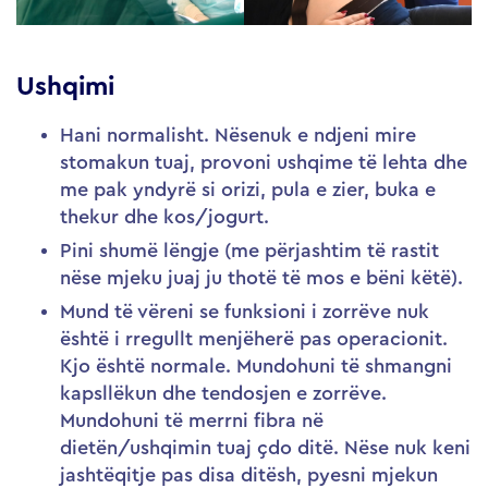
Ushqimi
Hani normalisht. Nësenuk e ndjeni mire
stomakun tuaj, provoni ushqime të lehta dhe
me pak yndyrë si orizi, pula e zier, buka e
thekur dhe kos/jogurt.
Pini shumë lëngje (me përjashtim të rastit
nëse mjeku juaj ju thotë të mos e bëni këtë).
Mund të vëreni se funksioni i zorrëve nuk
është i rregullt menjëherë pas operacionit.
Kjo është normale. Mundohuni të shmangni
kapsllëkun dhe tendosjen e zorrëve.
Mundohuni të merrni fibra në
dietën/ushqimin tuaj çdo ditë. Nëse nuk keni
jashtëqitje pas disa ditësh, pyesni mjekun