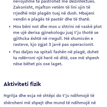
nevojshme të pastrohet me dezinfektues.
Zakonisht, mjafton vetëm të lini ujin të
rrjedhë mbi plagën tuaj në dush. Mbajeni
vendin e plagës të pastër dhe të thatë.
Mos bëni not dhe mos u shtrini në vaskë plot
me ujë derisa gjinekologu juaj t’ju thotë se
gjithcka është në rregull. Në shumicën e
rasteve, kjo zgjat 3 javë pas operacionit.
Pas daljes na spitali fashën në plagë, duhet
ta ndërroni një herë në ditë, ose më shpesh
nëse bëhet pis ose laget.
Aktiviteti fizik
Ngritja dhe ecja në shtëpi do t’ju ndihmojë të
shëroheni më shpejt dhe mund të ndihmojë në