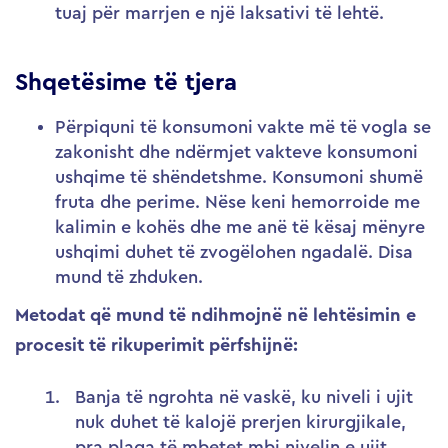
tuaj për marrjen e një laksativi të lehtë.
Shqetësime të tjera
Përpiquni të konsumoni vakte më të vogla se
zakonisht dhe ndërmjet vakteve konsumoni
ushqime të shëndetshme. Konsumoni shumë
fruta dhe perime. Nëse keni hemorroide me
kalimin e kohës dhe me anë të kësaj mënyre
ushqimi duhet të zvogëlohen ngadalë. Disa
mund të zhduken.
Metodat që mund të ndihmojnë në lehtësimin e
procesit të rikuperimit përfshijnë:
Banja të ngrohta në vaskë, ku niveli i ujit
nuk duhet të kalojë prerjen kirurgjikale,
pra plaga të mbetet mbi nivelin e ujit.