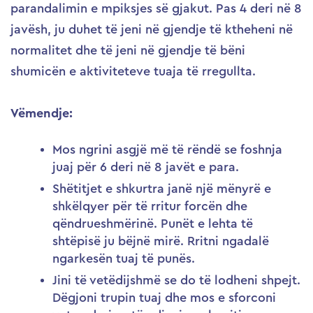
parandalimin e mpiksjes së gjakut. Pas 4 deri në 8
javësh, ju duhet të jeni në gjendje të ktheheni në
normalitet dhe të jeni në gjendje të bëni
shumicën e aktiviteteve tuaja të rregullta.
Vëmendje:
Mos ngrini asgjë më të rëndë se foshnja
juaj për 6 deri në 8 javët e para.
Shëtitjet e shkurtra janë një mënyrë e
shkëlqyer për të rritur forcën dhe
qëndrueshmërinë. Punët e lehta të
shtëpisë ju bëjnë mirë. Rritni ngadalë
ngarkesën tuaj të punës.
Jini të vetëdijshmë se do të lodheni shpejt.
Dëgjoni trupin tuaj dhe mos e sforconi