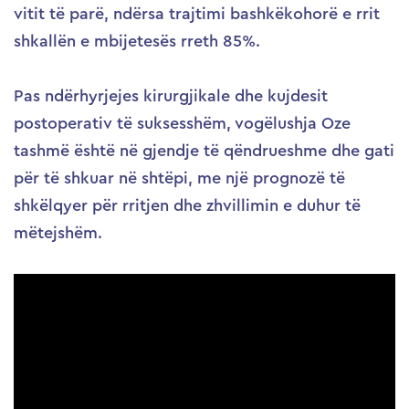
vitit të parë, ndërsa trajtimi bashkëkohorë e rrit
shkallën e mbijetesës rreth 85%.
Pas ndërhyrjejes kirurgjikale dhe kujdesit
postoperativ të suksesshëm, vogëlushja Oze
tashmë është në gjendje të qëndrueshme dhe gati
për të shkuar në shtëpi, me një prognozë të
shkëlqyer për rritjen dhe zhvillimin e duhur të
mëtejshëm.