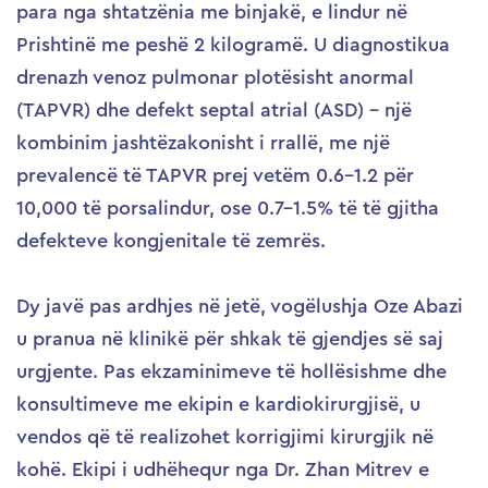
para nga shtatzënia me binjakë, e lindur në
Prishtinë me peshë 2 kilogramë. U diagnostikua
drenazh venoz pulmonar plotësisht anormal
(TAPVR) dhe defekt septal atrial (ASD) – një
kombinim jashtëzakonisht i rrallë, me një
prevalencë të TAPVR prej vetëm 0.6–1.2 për
10,000 të porsalindur, ose 0.7–1.5% të të gjitha
defekteve kongjenitale të zemrës.
Dy javë pas ardhjes në jetë, vogëlushja Oze Abazi
u pranua në klinikë për shkak të gjendjes së saj
urgjente. Pas ekzaminimeve të hollësishme dhe
konsultimeve me ekipin e kardiokirurgjisë, u
vendos që të realizohet korrigjimi kirurgjik në
kohë. Ekipi i udhëhequr nga Dr. Zhan Mitrev e