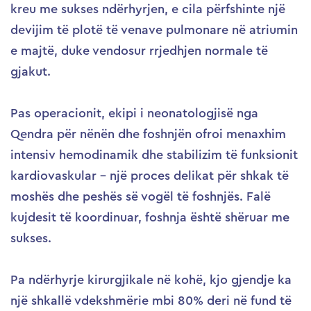
kreu me sukses ndërhyrjen, e cila përfshinte një
devijim të plotë të venave pulmonare në atriumin
e majtë, duke vendosur rrjedhjen normale të
gjakut.
Pas operacionit, ekipi i neonatologjisë nga
Qendra për nënën dhe foshnjën ofroi menaxhim
intensiv hemodinamik dhe stabilizim të funksionit
kardiovaskular – një proces delikat për shkak të
moshës dhe peshës së vogël të foshnjës. Falë
kujdesit të koordinuar, foshnja është shëruar me
sukses.
Pa ndërhyrje kirurgjikale në kohë, kjo gjendje ka
një shkallë vdekshmërie mbi 80% deri në fund të