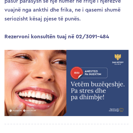
pasur parasysh se një numër në rritje i njerëzve
vuajnë nga ankthi dhe frika, ne i qasemi shumë
seriozisht kësaj pjese të punës.
Rezervoni konsultën tuaj në 02/3091-484