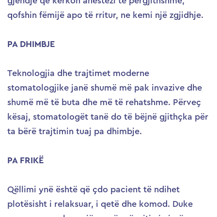
gjendje që kërkon anestezi të përgjithshme,
qofshin fëmijë apo të rritur, ne kemi një zgjidhje.
PA DHIMBJE
Teknologjia dhe trajtimet moderne
stomatologjike janë shumë më pak invazive dhe
shumë më të buta dhe më të rehatshme. Përveç
kësaj, stomatologët tanë do të bëjnë gjithçka për
ta bërë trajtimin tuaj pa dhimbje.
PA FRIKЁ
Qëllimi ynë është që çdo pacient të ndihet
plotësisht i relaksuar, i qetë dhe komod. Duke