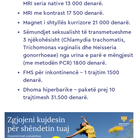
MRI seria native 13 000 denarë.
MRI me kontrast 17 500 denarë.
Magnet i shtyllës kurrizore 21 000 denarë.
Sëmundjet seksualisht të transmetueshme
3 njëkohësisht (Chlamydia trachomatis,
Trichomonas vaginalis dhe Neisseria
gonorrhoeae) nga urina e parë e mëngjesit
(me metodën PCR) 1800 denarë.
FMS për inkontinencë – 1 trajtim 1500
denarë.
Dhoma hiperbarike – paketë prej 10
trajtimesh 31.500 denarë.