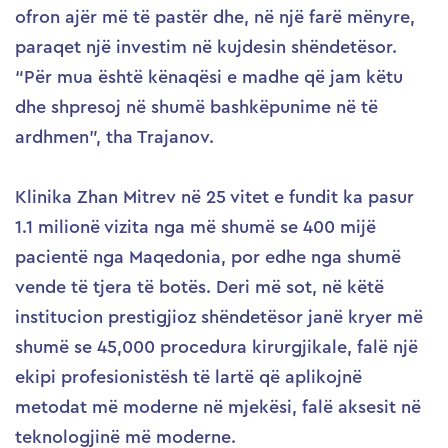
ofron ajër më të pastër dhe, në një farë mënyre,
paraqet një investim në kujdesin shëndetësor.
“Për mua është kënaqësi e madhe që jam këtu
dhe shpresoj në shumë bashkëpunime në të
ardhmen”, tha Trajanov.
Klinika Zhan Mitrev në 25 vitet e fundit ka pasur
1.1 milionë vizita nga më shumë se 400 mijë
pacientë nga Maqedonia, por edhe nga shumë
vende të tjera të botës. Deri më sot, në këtë
institucion prestigjioz shëndetësor janë kryer më
shumë se 45,000 procedura kirurgjikale, falë një
ekipi profesionistësh të lartë që aplikojnë
metodat më moderne në mjekësi, falë aksesit në
teknologjinë më moderne.