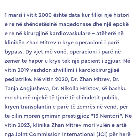
1 marsi i vitit 2000 është data kur filloi një histori
e re në shëndetësinë maqedonase dhe një epokë
e re në kirurgjinë kardiovaskulare – atëherë në
klinikën Zhan Mitrev u krye operacioni i parë
bypass. Dy vjet më vonë, operacioni i parë në
zemër të hapur u krye tek një pacient i zgjuar. Në
vitin 2019 vazhdon zhvillimi i kardiokirurgjisë
pediatrike. Në vitin 2020, Dr. Zhan Mitrev, Dr.
Tanja Angjusheva, Dr. Nikolla Hristov, së bashku
me shumë mjekë të tjerë të shëndetit publik,
kryen transplantin e parë të zemrës në vend, për
të cilin morën çmimin prestigjioz “13 Nëntori”. Në
vitin 2023, klinika Zhan Mitrev mori vulën e artë
nga Joint Commission International (JCI) për herë