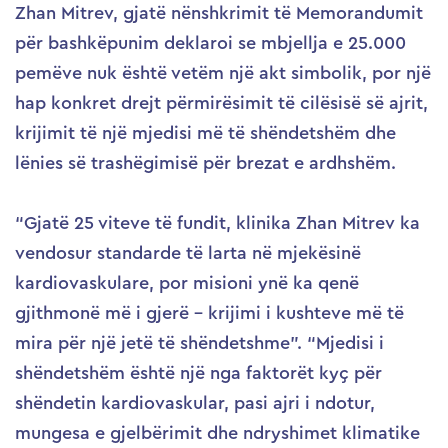
Zhan Mitrev, gjatë nënshkrimit të Memorandumit
për bashkëpunim deklaroi se mbjellja e 25.000
pemëve nuk është vetëm një akt simbolik, por një
hap konkret drejt përmirësimit të cilësisë së ajrit,
krijimit të një mjedisi më të shëndetshëm dhe
lënies së trashëgimisë për brezat e ardhshëm.
“Gjatë 25 viteve të fundit, klinika Zhan Mitrev ka
vendosur standarde të larta në mjekësinë
kardiovaskulare, por misioni ynë ka qenë
gjithmonë më i gjerë – krijimi i kushteve më të
mira për një jetë të shëndetshme”. “Mjedisi i
shëndetshëm është një nga faktorët kyç për
shëndetin kardiovaskular, pasi ajri i ndotur,
mungesa e gjelbërimit dhe ndryshimet klimatike