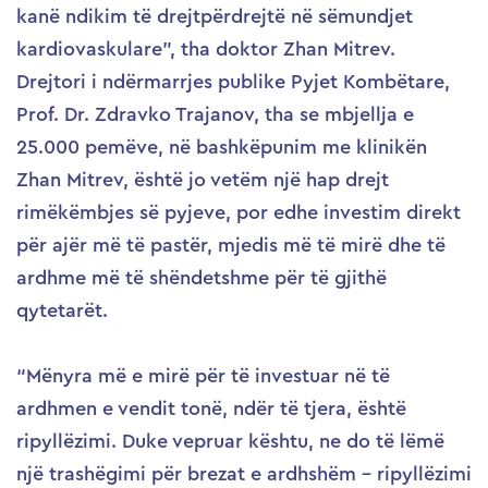
kanë ndikim të drejtpërdrejtë në sëmundjet
kardiovaskulare”, tha doktor Zhan Mitrev.
Drejtori i ndërmarrjes publike Pyjet Kombëtare,
Prof. Dr. Zdravko Trajanov, tha se mbjellja e
25.000 pemëve, në bashkëpunim me klinikën
Zhan Mitrev, është jo vetëm një hap drejt
rimëkëmbjes së pyjeve, por edhe investim direkt
për ajër më të pastër, mjedis më të mirë dhe të
ardhme më të shëndetshme për të gjithë
qytetarët.
“Mënyra më e mirë për të investuar në të
ardhmen e vendit tonë, ndër të tjera, është
ripyllëzimi. Duke vepruar kështu, ne do të lëmë
një trashëgimi për brezat e ardhshëm – ripyllëzimi