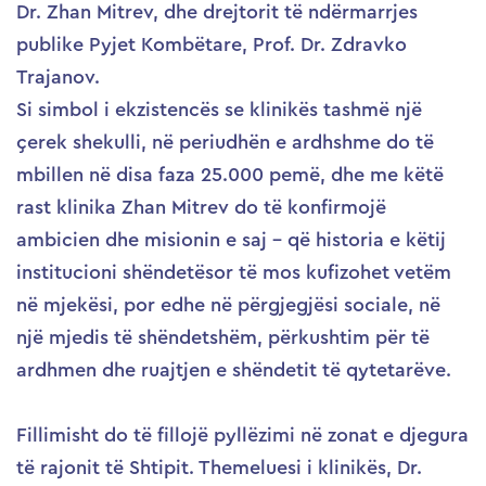
Dr. Zhan Mitrev, dhe drejtorit të ndërmarrjes
publike Pyjet Kombëtare, Prof. Dr. Zdravko
Trajanov.
Si simbol i ekzistencës se klinikës tashmë një
çerek shekulli, në periudhën e ardhshme do të
mbillen në disa faza 25.000 pemë, dhe me këtë
rast klinika Zhan Mitrev do të konfirmojë
ambicien dhe misionin e saj – që historia e këtij
institucioni shëndetësor të mos kufizohet vetëm
në mjekësi, por edhe në përgjegjësi sociale, në
një mjedis të shëndetshëm, përkushtim për të
ardhmen dhe ruajtjen e shëndetit të qytetarëve.
Fillimisht do të fillojë pyllëzimi në zonat e djegura
të rajonit të Shtipit. Themeluesi i klinikës, Dr.