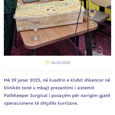
04.02.2025
Më 29 janar 2025, në kuadrin e klubit shkencor në
klinikën tonë u mbajt prezantimi i sistemit
PathKeeper Surgical i posaҫëm për navigim gjatë
operacioneve të shtyllës kurrizore.