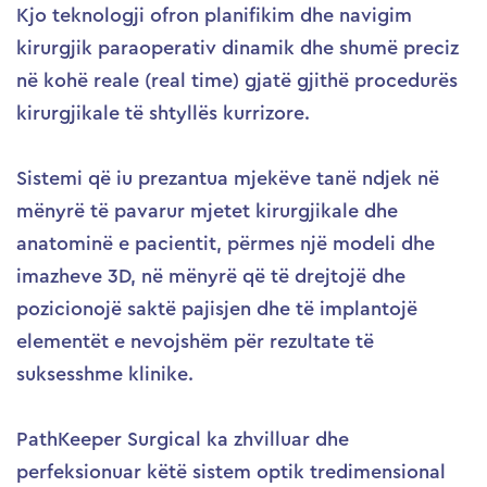
Kjo teknologji ofron planifikim dhe navigim
kirurgjik paraoperativ dinamik dhe shumë preciz
në kohë reale (real time) gjatë gjithë procedurës
kirurgjikale të shtyllës kurrizore.
Sistemi që iu prezantua mjekëve tanë ndjek në
mënyrë të pavarur mjetet kirurgjikale dhe
anatominë e pacientit, përmes një modeli dhe
imazheve 3D, në mënyrë që të drejtojë dhe
pozicionojë saktë pajisjen dhe të implantojë
elementët e nevojshëm për rezultate të
suksesshme klinike.
PathKeeper Surgical ka zhvilluar dhe
perfeksionuar këtë sistem optik tredimensional