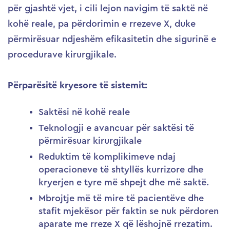
për gjashtë vjet, i cili lejon navigim të saktë në
kohë reale, pa përdorimin e rrezeve X, duke
përmirësuar ndjeshëm efikasitetin dhe sigurinë e
procedurave kirurgjikale.
Përparësitë kryesore të sistemit:
Saktësi në kohë reale
Teknologji e avancuar për saktësi të
përmirësuar kirurgjikale
Reduktim të komplikimeve ndaj
operacioneve të shtyllës kurrizore dhe
kryerjen e tyre më shpejt dhe më saktë.
Mbrojtje më të mire të pacientëve dhe
stafit mjekësor për faktin se nuk përdoren
aparate me rreze X që lëshojnë rrezatim.