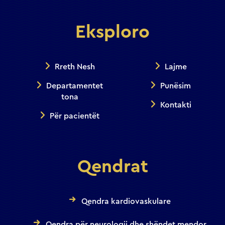
Eksploro
Rreth Nesh
Lajme
Departamentet
Punësim
tona
Kontakti
Për pacientët
Qendrat
Qendra kardiovaskulare
Qendra për neurologji dhe shëndet mendor