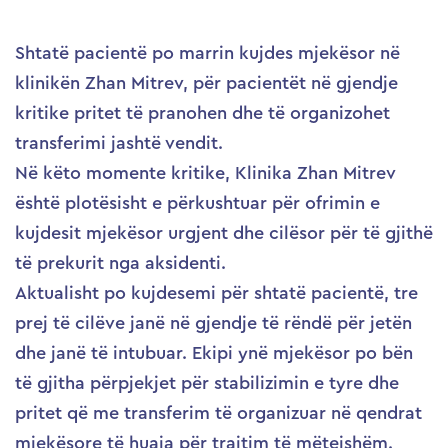
Shtatë pacientë po marrin kujdes mjekësor në
klinikën Zhan Mitrev, për pacientët në gjendje
kritike pritet të pranohen dhe të organizohet
transferimi jashtë vendit.
Në këto momente kritike, Klinika Zhan Mitrev
është plotësisht e përkushtuar për ofrimin e
kujdesit mjekësor urgjent dhe cilësor për të gjithë
të prekurit nga aksidenti.
Aktualisht po kujdesemi për shtatë pacientë, tre
prej të cilëve janë në gjendje të rëndë për jetën
dhe janë të intubuar. Ekipi ynë mjekësor po bën
të gjitha përpjekjet për stabilizimin e tyre dhe
pritet që me transferim të organizuar në qendrat
mjekësore të huaja për trajtim të mëtejshëm.