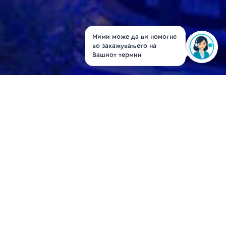
Мими може да ви помогне
во закажувањето на
Вашиот термин
Dr. Klaudia Gjinoska