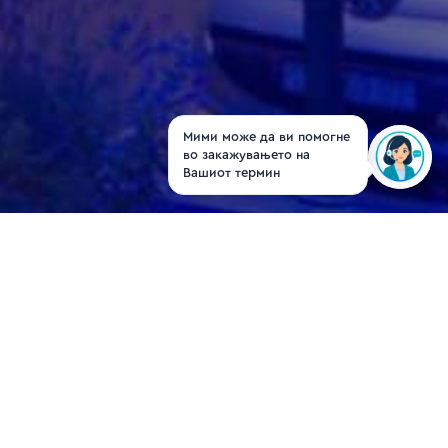
Мими може да ви помогне
во закажувањето на
Вашиот термин
Д-р Клаудиа Ѓиноска