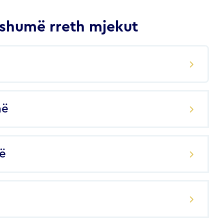
shumë rreth mjekut
në
ë