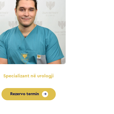
Specializant në urologji
Rezervo termin