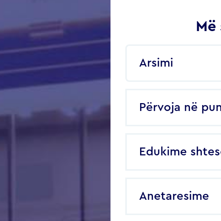
Më 
Arsimi
Përvoja në pu
Edukime shtes
Anetaresime