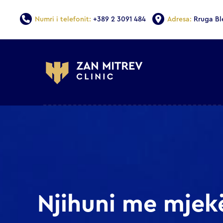
Numri i telefonit:
+389 2 3091 484
Adresa:
Rruga Bl
Njihuni me mjek