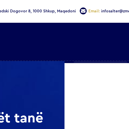
edski Dogovor 8, 1000 Shkup, Maqedoni
Email:
infosalter@zm
ët tanë