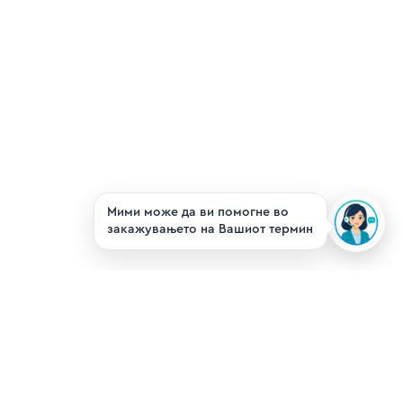
Мими може да ви помогне во
закажувањето на Вашиот термин