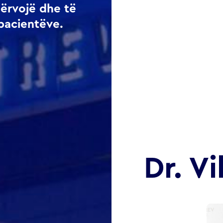
përvojë dhe të
pacientëve.
Dr. V