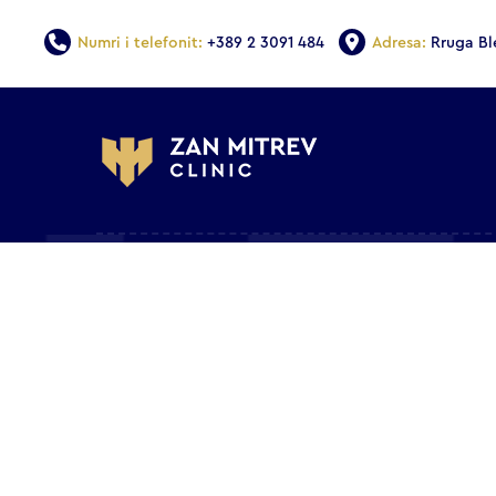
Numri i telefonit:
+389 2 3091 484
Adresa:
Rruga Bl