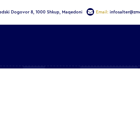
edski Dogovor 8, 1000 Shkup, Maqedoni
Email:
infosalter@zm