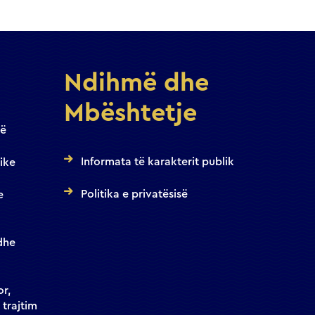
Ndihmë dhe
Mbështetje
jë
Informata të karakterit publik
ike
Politika e privatësisë
e
dhe
or,
 trajtim