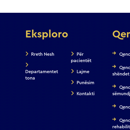
Eksploro
Qen
Rreth Nesh
Për
Qend
pacientët
Qend
Departamentet
Lajme
shëndet
tona
Punësim
Qend
Kontakti
sëmundj
Qendr
Qend
rehabili