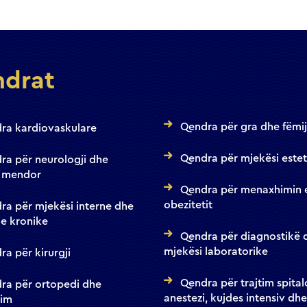
drat
Qendra për gra dhe fëmi
ra kardiovaskulare
Qendra për mjekësi estet
ra për neurologji dhe
 mendor
Qendra për menaxhimin 
obezitetit
ra për mjekësi interne dhe
e kronike
Qendra për diagnostikë 
mjekësi laboratorike
a për kirurgji
Qendra për trajtim spital
ra për ortopedi dhe
anestezi, kujdes intensiv dhe
tim