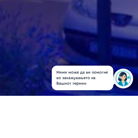
Мими може да ви помогне
во закажувањето на
Вашиот термин
Д-р Јована
Стојменовиќ