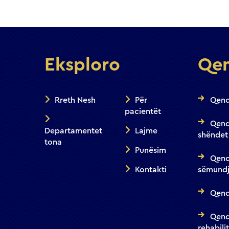
Eksploro
Qen
Rreth Nesh
Për
Qend
pacientët
Qend
Departamentet
Lajme
shëndet
tona
Punësim
Qend
Kontakti
sëmundj
Qendr
Qend
rehabili