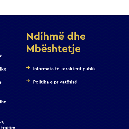
Ndihmë dhe
Mbështetje
jë
Informata të karakterit publik
ike
Politika e privatësisë
e
dhe
or,
 trajtim