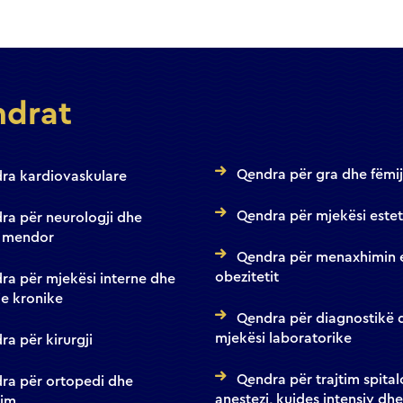
drat
Qendra për gra dhe fëmi
ra kardiovaskulare
Qendra për mjekësi estet
ra për neurologji dhe
 mendor
Qendra për menaxhimin 
obezitetit
ra për mjekësi interne dhe
e kronike
Qendra për diagnostikë 
mjekësi laboratorike
a për kirurgji
Qendra për trajtim spital
ra për ortopedi dhe
anestezi, kujdes intensiv dhe
tim