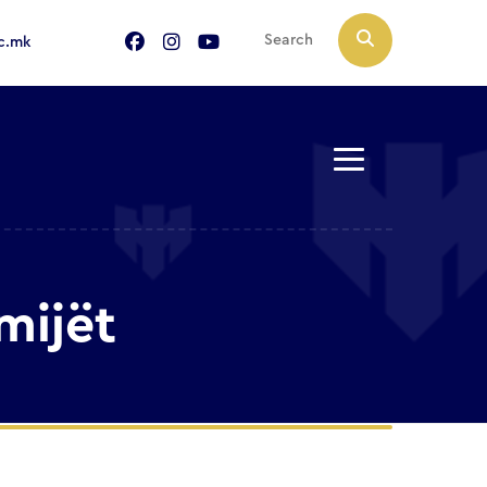
c.mk
mijët