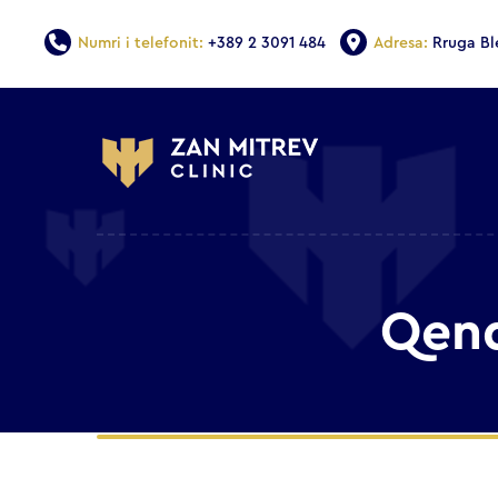
Numri i telefonit:
+389 2 3091 484
Adresa:
Rruga Bl
Qend