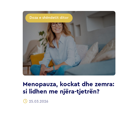
Doza e shëndetit ditor
Menopauza, kockat dhe zemra:
si lidhen me njëra-tjetrën?
25.03.2026