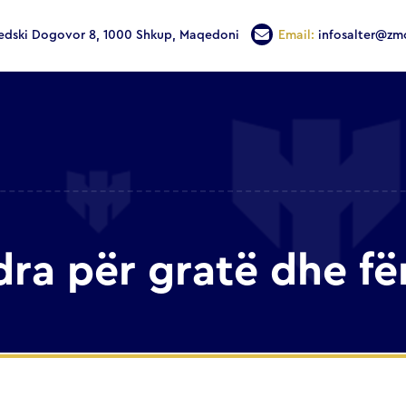
edski Dogovor 8, 1000 Shkup, Maqedoni
Email:
infosalter@zm
ra për gratë dhe fë